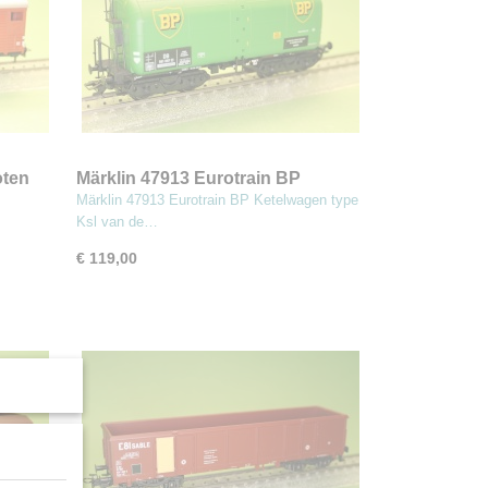
oten
Märklin 47913 Eurotrain BP
shuis
Ketelwagen type Ksl van de MB
Märklin 47913 Eurotrain BP Ketelwagen type
Ksl van de…
€ 119,00