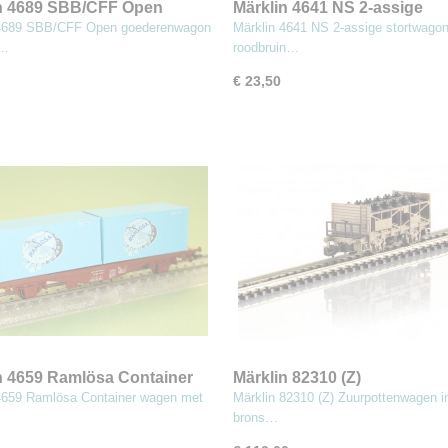
n 4689 SBB/CFF Open
Märklin 4641 NS 2-assige
renwagon Gondola
stortwagon roodbruin (MBA
 4689 SBB/CFF Open goederenwagon
Märklin 4641 NS 2-assige stortwago
a…
roodbruin…
€ 23,50
n 4659 Ramlösa Container
Märklin 82310 (Z)
Zuurpottenwagen in echt br
4659 Ramlösa Container wagen met
Märklin 82310 (Z) Zuurpottenwagen i
brons…