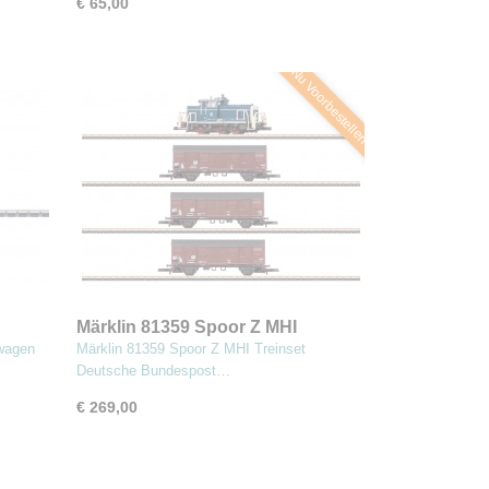
€ 65,00
Nu Voorbestellen
Märklin 81359 Spoor Z MHI
Treinset Deutsche Bundespost
wagen
Märklin 81359 Spoor Z MHI Treinset
Deutsche Bundespost…
€ 269,00