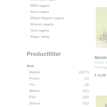
IMBD wagens
Kerst wagens
Märklin Magazin wagens
Museum wagens
Store wagens
Wagon lading
Productfilter
Märkl
Ketel
Märklin
Merk
Ketelwa
Märklin
(1677)
€ 15,00
Primex
(1)
Trix
(3)
Minitrix
(21)
ESU
(25)
Schuco
(21)