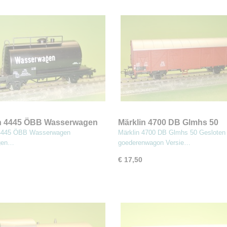
in 4445 ÖBB Wasserwagen
Märklin 4700 DB Glmhs 50
wagen
Gesloten goederenwagon
 4445 ÖBB Wasserwagen
Märklin 4700 DB Glmhs 50 Gesloten
gen…
goederenwagon Versie…
€ 17,50