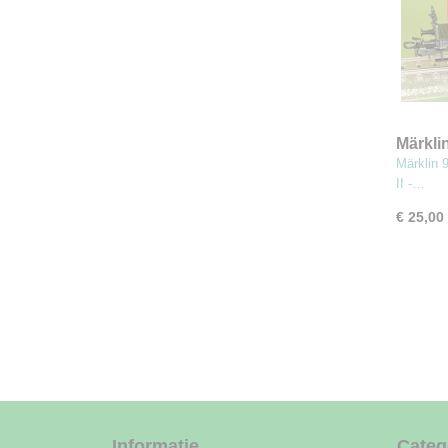
Märkli
'König
Märklin 
Person
II -…
€ 25,00
Informatie
Categ