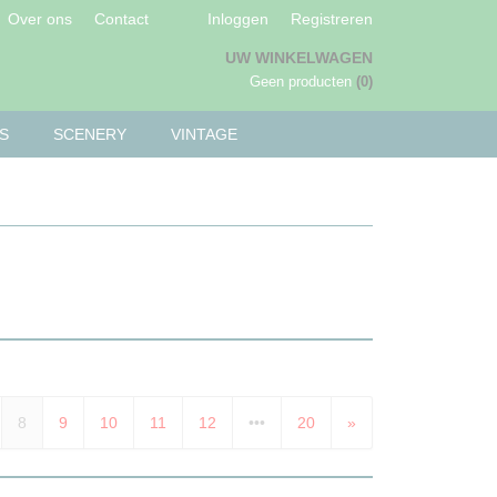
Over ons
Contact
Inloggen
Registreren
UW WINKELWAGEN
Geen producten
(0)
S
SCENERY
VINTAGE
8
9
10
11
12
•••
20
»