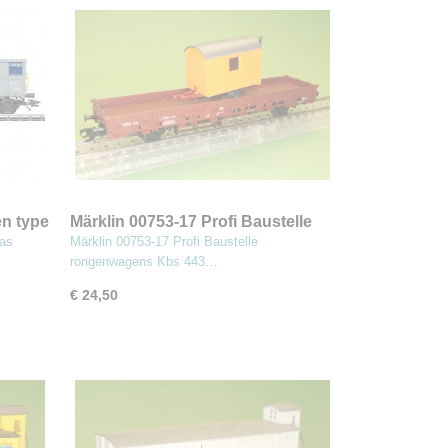
n type
Märklin 00753-17 Profi Baustelle
rongenwagens Kbs 443 met
as
Märklin 00753-17 Profi Baustelle
bouwkeet
rongenwagens Kbs 443…
€ 24,50