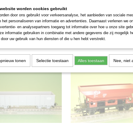
website worden cookies gebruikt
rden door ons gebruikt voor verkeersanalyse, het aanbieden van sociale med
n het personaliseren van informatie en advertenties. Daarnaast verlenen we o
n 4760 "M" Point D'attache
Märklin 4724 ÖBB Onderlos
vertentie- en analysepartners toegang tot informatie over hoe u onze site gebru
agen
4760 "M" Point D'attache Silowagen
Märklin 4724 ÖBB Onderlosser Nieuw
e informatie gebruiken in combinatie met andere gegevens die zij mogelijk 
door uw gebruik van hun diensten of die u hen hebt verstrekt.
€ 29,50
opnieuw tonen
Selectie toestaan
Alles toestaan
Nee, niet 