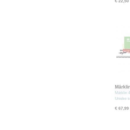
€ 22,50
Märkli
Tragw
Märklin 
Unieke 
€ 67,99