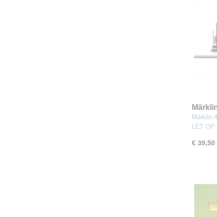
Märkli
Catal
Märklin 
LET OP
€ 39,50