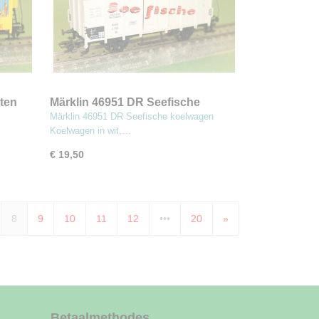
ten
Märklin 46951 DR Seefische
st
koelwagen
Märklin 46951 DR Seefische koelwagen
Koelwagen in wit,…
€ 19,50
8
9
10
11
12
•••
20
»
Betaalmethodes