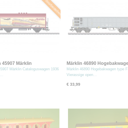
Nu Voorbestellen
n 45907 Märklin
Märklin 46890 Hogebakwage
oguswagen 1936
Fas
45907 Märklin Cataloguswagen 1936
Märklin 46890 Hogebakwagen type F
:…
Vierassige open…
€ 33,99