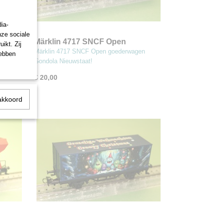
ia-
nze sociale
ser
Märklin 4717 SNCF Open
ikt. Zij
goederwagen Gondola
staat!
Märklin 4717 SNCF Open goederwagen
hebben
Gondola Nieuwstaat!
€ 20,00
akkoord