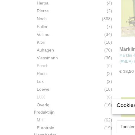
Herpa
(4)
Rietze
(2)
Noch
(368)
Faller
(7)
Vollmer
(34)
Kibri
(18)
Märkli
Auhagen
(70)
Begel
Märklin 
Viessmann
(36)
(#MBA
(#MBA)
Busch
(0)
€ 18,50
Roco
(2)
Lux
(2)
Loewe
(18)
LUX
(0)
Cookies
Overig
(16)
Produktlijn
MHI
(62)
Toeste
Eurotrain
(19)