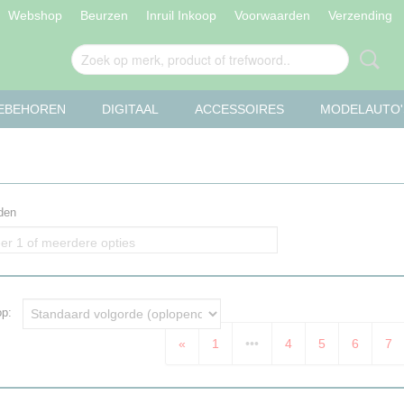
Webshop
Beurzen
Inruil Inkoop
Voorwaarden
Verzending
OEBEHOREN
DIGITAAL
ACCESSOIRES
MODELAUTO'
den
er 1 of meerdere opties
 op:
«
1
•••
4
5
6
7