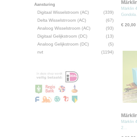
Märkli
Aansturing
goede
Märklin
Digitaal Wisselstroom (AC)
(339)
Gondol
Delta Wisselstrroom (AC)
(67)
€ 20,00
Analoog Wisselstroom (AC)
(93)
Digitaal Gelijkstroom (DC)
(13)
Analoog Gelijkstroom (DC)
(5)
nvt
(1194)
Märkli
wagen
Märklin 
2…