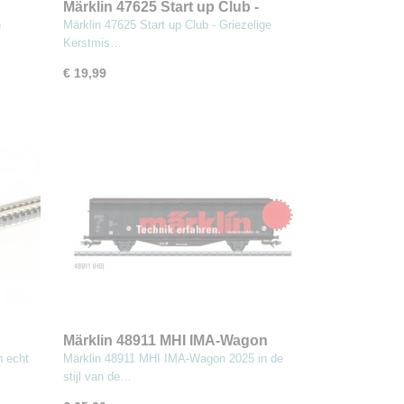
Märklin 47625 Start up Club -
)
Griezelige Kerstmis Jaarwagen
n
Märklin 47625 Start up Club - Griezelige
2025
Kerstmis…
€ 19,99
Märklin 48911 MHI IMA-Wagon
ons
2025
n echt
Märklin 48911 MHI IMA-Wagon 2025 in de
stijl van de…