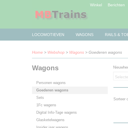
Winkel
Berichten
LOCOMOTIEVEN
WAGONS
RAILS & T
Home
>
Webshop
>
Wagons
> Goederen wagons
Wagons
Nieuwhe
Selecte
Personen wagons
Goederen wagons
Sets
Sorteer
1Fc wagens
Digital Info-Tage wagens
Glasketelwagens
Insider jaar wagens