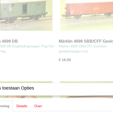
n 4699 DB
Märklin 4698 SBB/CFF Gesl
eidingswagen Pwg 014
goederenwagen met remmer
4699 DB Begeleidingswagen Pwg 014
Märklin 4698 SBB/CFF Gesloten
)
 Pwg…
goederenwagen met…
€ 16,50
 toestaan Opties
mming
Details
Over