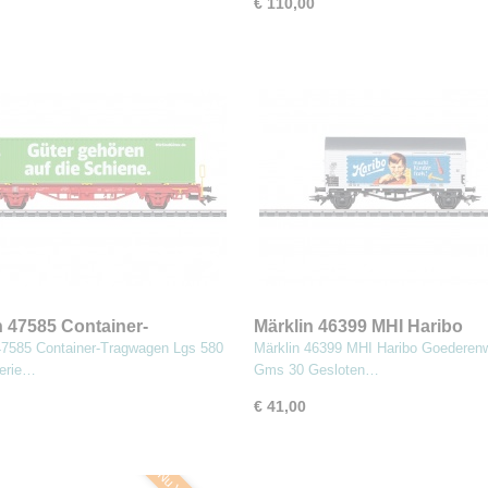
€ 110,00
n 47585 Container-
Märklin 46399 MHI Haribo
agen Lgs 580
Goederenwagen Gms 30
47585 Container-Tragwagen Lgs 580
Märklin 46399 MHI Haribo Goederen
serie…
Gms 30 Gesloten…
€ 41,00