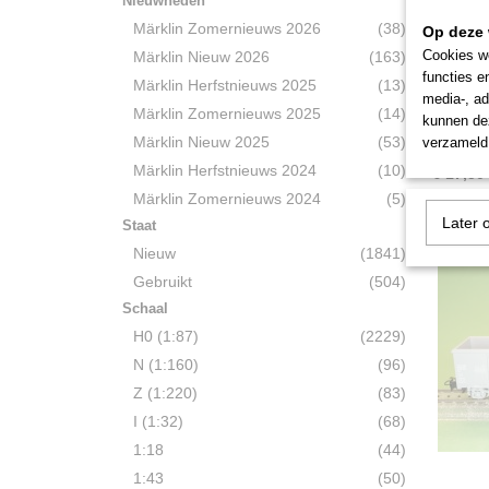
Nieuwheden
Märklin Zomernieuws 2026
(38)
Op deze 
Cookies wo
Märklin Nieuw 2026
(163)
functies e
Märklin Herfstnieuws 2025
(13)
Märkli
media-, ad
Märklin Zomernieuws 2025
(14)
Silow
Märklin 
kunnen dez
SNCF…
Märklin Nieuw 2025
(53)
verzameld 
Märklin Herfstnieuws 2024
(10)
€ 17,50
Märklin Zomernieuws 2024
(5)
Later 
Staat
Nieuw
(1841)
Gebruikt
(504)
Schaal
H0 (1:87)
(2229)
N (1:160)
(96)
Z (1:220)
(83)
I (1:32)
(68)
1:18
(44)
1:43
(50)