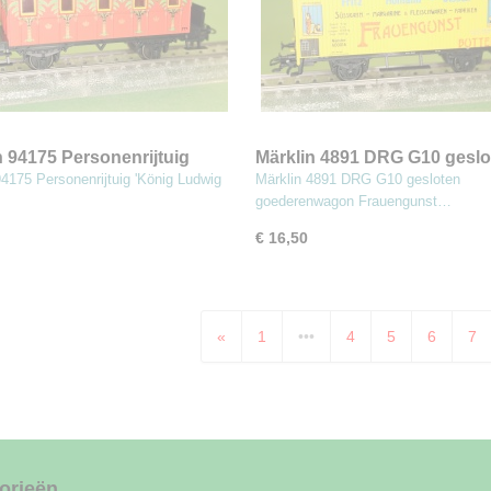
n 94175 Personenrijtuig
Märklin 4891 DRG G10 geslo
 Ludwig II - Palmenwagen'
goederenwagon Frauengun
94175 Personenrijtuig 'König Ludwig
Märklin 4891 DRG G10 gesloten
enrijtuig
goederenwagon Frauengunst…
€ 16,50
«
1
•••
4
5
6
7
orieën