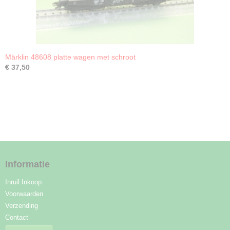
Märklin 48608 platte wagen met schroot
€ 37,50
Informatie
Inruil Inkoop
Voorwaarden
Verzending
Contact