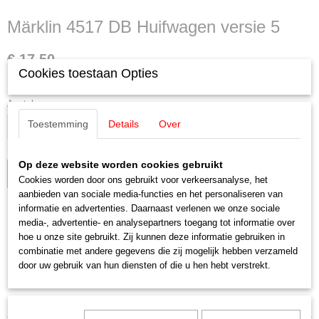
Märklin 4517 DB Huifwagen versie 5
€ 17,50
Cookies toestaan Opties
✘
Niet op voorraad
Aantal
Toestemming
Details
Over
Op deze website worden cookies gebruikt
IN WINKELWAGEN
Cookies worden door ons gebruikt voor verkeersanalyse, het
aanbieden van sociale media-functies en het personaliseren van
informatie en advertenties. Daarnaast verlenen we onze sociale
Omschrijving
media-, advertentie- en analysepartners toegang tot informatie over
hoe u onze site gebruikt. Zij kunnen deze informatie gebruiken in
Märklin 4517 DB Huifwagen versie 5
combinatie met andere gegevens die zij mogelijk hebben verzameld
door uw gebruik van hun diensten of die u hen hebt verstrekt.
Met stalen binnenbeugels
Nieuwstaat!