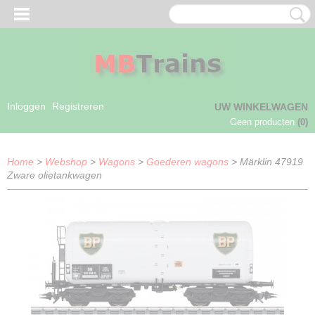
Inloggen
Registreren
UW WINKELWAGEN
Geen producten
(0)
Home
>
Webshop
>
Wagons
>
Goederen wagons
> Märklin 47919
Zware olietankwagen