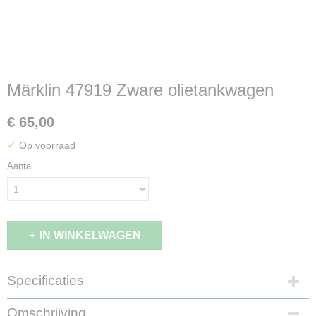
Märklin 47919 Zware olietankwagen
€ 65,00
✓
Op voorraad
Aantal
IN WINKELWAGEN
Specificaties
EAN code
Omschrijving