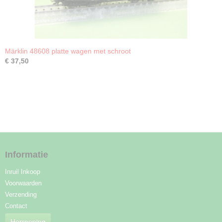
Märklin 48608 platte wagen met schroot
€ 37,50
Informatie
Inruil Inkoop
Voorwaarden
Verzending
Contact
Herroeping