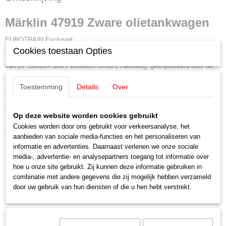
4001883479194
Productcode leverancier
Märklin 47919 Zware olietankwagen
47919
Schaal
EUROTRAIN Exclusief
H0 (1:87)
Cookies toestaan Opties
Vierassige ketelwagen voor zware olie met remmersbordes. Privéwagen
Staat
van BP Benzin- und Petroleum GmbH, Hamburg, geëxploiteerd door de
Nieuw
Deutsche Bundesbahn (DB). Bedrijfstoestand circa 1957.
Toestemming
Details
Over
Model:
Replica van de voorste toegangsladder en gedetailleerde
plaatstalen bekleding. NEM-koppelingsschacht en
kortkoppelingsmechanisme. Lengte over buffers 13,1 cm.
Op deze website worden cookies gebruikt
Cookies worden door ons gebruikt voor verkeersanalyse, het
Highlights
aanbieden van sociale media-functies en het personaliseren van
Gedetailleerd ontwerp.
informatie en advertenties. Daarnaast verlenen we onze sociale
media-, advertentie- en analysepartners toegang tot informatie over
Met remmersbordes.
hoe u onze site gebruikt. Zij kunnen deze informatie gebruiken in
Eénmalige serie
combinatie met andere gegevens die zij mogelijk hebben verzameld
door uw gebruik van hun diensten of die u hen hebt verstrekt.