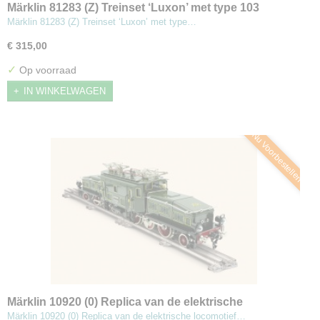
Märklin 81283 (Z) Treinset ‘Luxon’ met type 103
Märklin 81283 (Z) Treinset ‘Luxon’ met type…
€ 315,00
✓
Op voorraad
IN WINKELWAGEN
Nu Voorbestellen
Märklin 10920 (0) Replica van de elektrische
locomotief CCS 66
Märklin 10920 (0) Replica van de elektrische locomotief…