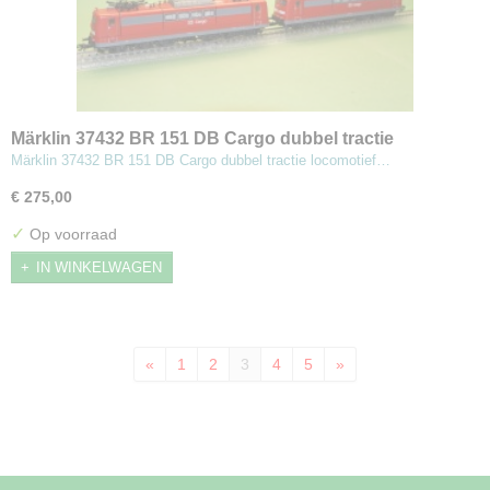
Märklin 37432 BR 151 DB Cargo dubbel tractie
locomotief
Märklin 37432 BR 151 DB Cargo dubbel tractie locomotief…
€ 275,00
✓
Op voorraad
IN WINKELWAGEN
«
1
2
3
4
5
»