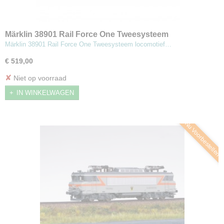
Märklin 38901 Rail Force One Tweesysteem
locomotief type 2019
Märklin 38901 Rail Force One Tweesysteem locomotief…
€ 519,00
✘
Niet op voorraad
IN WINKELWAGEN
Nu Voorbestellen