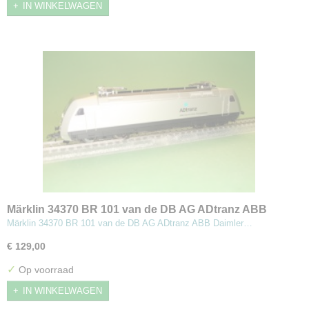
IN WINKELWAGEN
Märklin 34370 BR 101 van de DB AG ADtranz ABB
Daimler Benz Transportation
Märklin 34370 BR 101 van de DB AG ADtranz ABB Daimler…
€ 129,00
✓
Op voorraad
IN WINKELWAGEN