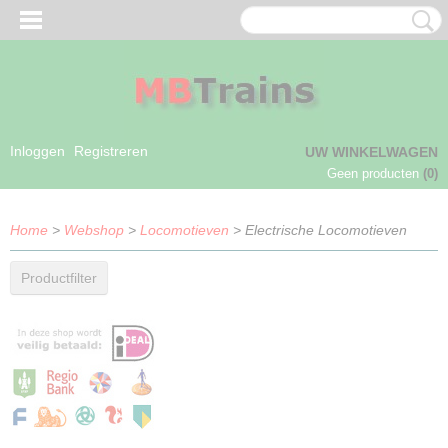
Inloggen
Registreren
UW WINKELWAGEN
Geen producten
(0)
Home
>
Webshop
>
Locomotieven
> Electrische Locomotieven
Productfilter