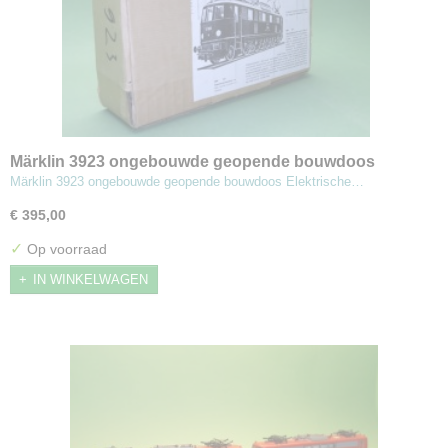
Märklin 3923 ongebouwde geopende bouwdoos
Elektrische locomotief
Märklin 3923 ongebouwde geopende bouwdoos Elektrische…
€ 395,00
✓
Op voorraad
IN WINKELWAGEN