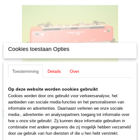
Cookies toestaan Opties
Toestemming
Details
Over
Märklin 83443 BR 143 van de DB AG
Märklin 83443 BR 143 van de DB AG Electrische…
Op deze website worden cookies gebruikt
€ 89,50
Cookies worden door ons gebruikt voor verkeersanalyse, het
aanbieden van sociale media-functies en het personaliseren van
✓
Op voorraad
informatie en advertenties. Daarnaast verlenen we onze sociale
IN WINKELWAGEN
media-, advertentie- en analysepartners toegang tot informatie over
hoe u onze site gebruikt. Zij kunnen deze informatie gebruiken in
combinatie met andere gegevens die zij mogelijk hebben verzameld
door uw gebruik van hun diensten of die u hen hebt verstrekt.