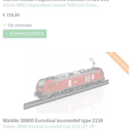
Giruno
Märklin 39812 Hogesnelheid treinstel RABe 501 Giruno…
€ 729,00
✓
Op voorraad
IN WINKELWAGEN
Nu Voorbestellen
Märklin 38900 Eurodual locomotief type 2159
Märklin 38900 Eurodual locomotief type 2159 LET OP:…