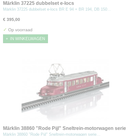
Märklin 37225 dubbelset e-locs
Märklin 37225 dubbelset e-locs BR E 94 + BR 194, DB 150…
€ 395,00
✓
Op voorraad
IN WINKELWAGEN
Märklin 38860 "Rode Pijl" Sneltrein-motorwagen serie
RCe 2/4
Märklin 38860 "Rode Pijl" Sneltrein-motorwagen serie…