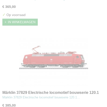
€ 365,00
✓
Op voorraad
IN WINKELWAGEN
Märklin 37829 Electrische locomotief bouwserie 120.1
MHI
Märklin 37829 Electrische locomotief bouwserie 120.1…
€ 385,00