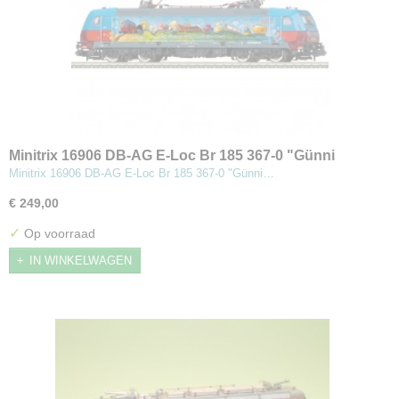
Minitrix 16906 DB-AG E-Loc Br 185 367-0 "Günni
Güterzug" Digitaal met Sound
Minitrix 16906 DB-AG E-Loc Br 185 367-0 "Günni…
€ 249,00
✓
Op voorraad
IN WINKELWAGEN