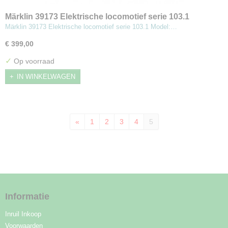
Märklin 39173 Elektrische locomotief serie 103.1
Märklin 39173 Elektrische locomotief serie 103.1 Model:…
€ 399,00
✓
Op voorraad
IN WINKELWAGEN
«
1
2
3
4
5
Informatie
Inruil Inkoop
Voorwaarden