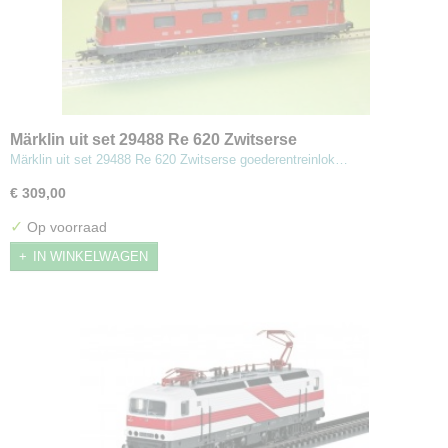
Märklin uit set 29488 Re 620 Zwitserse
goederentreinlok
Märklin uit set 29488 Re 620 Zwitserse goederentreinlok…
€ 309,00
✓
Op voorraad
IN WINKELWAGEN