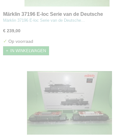
Märklin 37196 E-loc Serie van de Deutsche
Reichsbahn-Gesellschaft (DRG).
Märklin 37196 E-loc Serie van de Deutsche…
€ 239,00
✓
Op voorraad
IN WINKELWAGEN