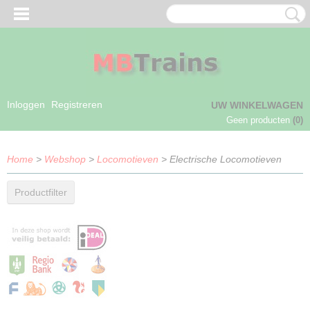
Inloggen
Registreren
UW WINKELWAGEN
Geen producten
(0)
Home
>
Webshop
>
Locomotieven
> Electrische Locomotieven
Productfilter