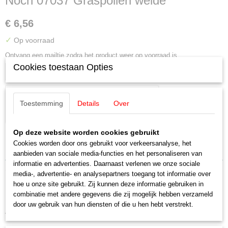
Noch 07037 Graspollen weide
€ 6,56
✓
Op voorraad
Ontvang een mailtje zodra het product weer op voorraad is.
Cookies toestaan Opties
Verstuur
Toestemming
Details
Over
Op deze website worden cookies gebruikt
Cookies worden door ons gebruikt voor verkeersanalyse, het
Specificaties
aanbieden van sociale media-functies en het personaliseren van
informatie en advertenties. Daarnaast verlenen we onze sociale
EAN code
Omschrijving
media-, advertentie- en analysepartners toegang tot informatie over
4007246070374
hoe u onze site gebruikt. Zij kunnen deze informatie gebruiken in
Productcode leverancier
Noch 07037 Graspollen weide
combinatie met andere gegevens die zij mogelijk hebben verzameld
07037
door uw gebruik van hun diensten of die u hen hebt verstrekt.
Schaal
42 stuks 8 mm
H0 (1:87)