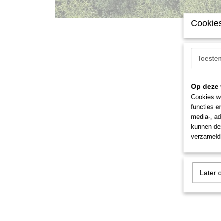
Cookies
Toeste
Op deze 
Cookies wo
functies e
media-, ad
kunnen dez
verzameld 
Later 