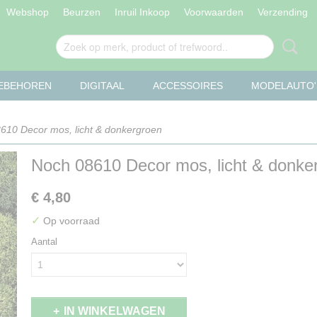
Webshop
Beurzen
Inruil Inkoop
Voorwaarden
Verzending
OEBEHOREN
DIGITAAL
ACCESSOIRES
MODELAUTO'
610 Decor mos, licht & donkergroen
Noch 08610 Decor mos, licht & donke
€ 4,80
✓
Op voorraad
Aantal
IN WINKELWAGEN