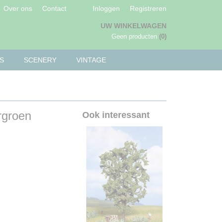
Over ons
Contact
Inloggen
Registreren
UW WINKELWAGEN
Geen producten
(0)
S
SCENERY
VINTAGE
rgroen
Ook interessant