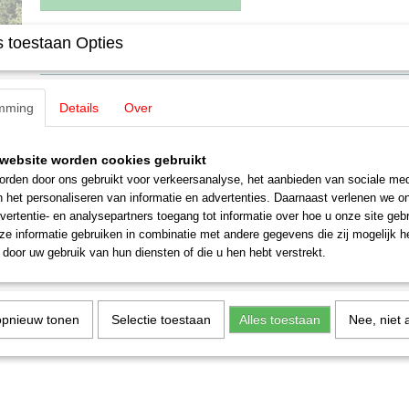
 toestaan Opties
Specificaties
EAN code
4007246086108
Omschrijving
Productcode leverancier
08610
mming
Details
Over
Schaal
H0 (1:87)
Noch 08610 Decor mos, licht & do
Staat
Nieuw
website worden cookies gebruikt
Vegetatie Zak, 35 g G,1,0,H0,H0M,H0E,TT,N,Z
rden door ons gebruikt voor verkeersanalyse, het aanbieden van sociale med
n het personaliseren van informatie en advertenties. Daarnaast verlenen we o
vertentie- en analysepartners toegang tot informatie over hoe u onze site gebru
e informatie gebruiken in combinatie met andere gegevens die zij mogelijk 
door uw gebruik van hun diensten of die u hen hebt verstrekt.
opnieuw tonen
Selectie toestaan
Alles toestaan
Nee, niet 