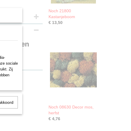
Noch 21800
Kastanjeboom
€ 13,50
nkergroen
ia-
nze sociale
ikt. Zij
hebben
akkoord
Noch 08630 Decor mos,
herfst
€ 4,76