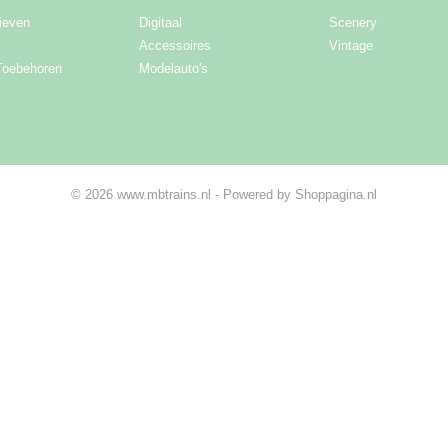
ieven
Digitaal
Scenery
Accessoires
Vintage
Toebehoren
Modelauto's
© 2026 www.mbtrains.nl - Powered by Shoppagina.nl