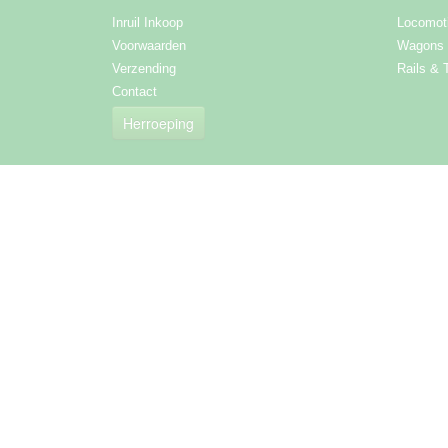
Inruil Inkoop
Locomot
Voorwaarden
Wagons
Verzending
Rails & 
Contact
Herroeping