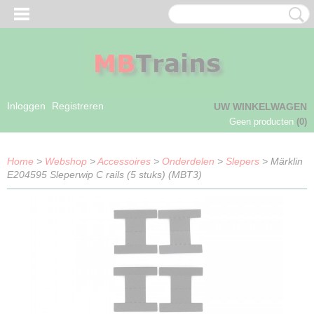
Inloggen
Registreren
UW WINKELWAGEN
Geen producten
(0)
Home
>
Webshop
>
Accessoires
>
Onderdelen
>
Slepers
> Märklin
E204595 Sleperwip C rails (5 stuks) (MBT3)