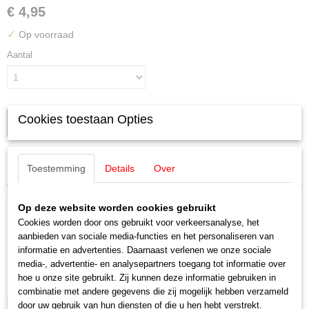
€ 4,95
✓
Op voorraad
Aantal
Cookies toestaan Opties
IN WINKELWAGEN
Specificaties
Toestemming
Details
Over
Productcode leverancier
Omschrijving
E204595
Op deze website worden cookies gebruikt
Schaal
Cookies worden door ons gebruikt voor verkeersanalyse, het
Märklin E204595 Sleperwip C rails (5
H0 (1:87)
aanbieden van sociale media-functies en het personaliseren van
informatie en advertenties. Daarnaast verlenen we onze sociale
Staat
stuks)
media-, advertentie- en analysepartners toegang tot informatie over
Nieuw
hoe u onze site gebruikt. Zij kunnen deze informatie gebruiken in
Een sleperwip wordt gebruikt om te voorkomen dat een sleper onder een
combinatie met andere gegevens die zij mogelijk hebben verzameld
locomotief of rijtuig, 2 electrisch gescheiden baanvakken met elkaar
door uw gebruik van hun diensten of die u hen hebt verstrekt.