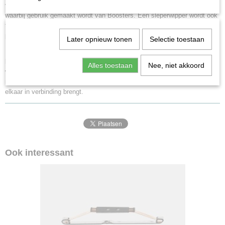
verbindt. Een sleperwip wordt doorgaans gebruikt bij digitaal bedrijf
waarbij gebruik gemaakt wordt van Boosters. Een sleperwipper wordt ook
toegepast op de overgang tussen de modelspoorbaan en een
programmeerspoor.
Later opnieuw tonen
Selectie toestaan
Een sleperwip is dan ook een verhoging welke op de overgang van de
baanvakken geplaatst wordt en welke ervoor zorgt dat een sleper omhoog
Alles toestaan
Nee, niet akkoord
wordt geduwd waardoor wordt voorkomen dat de sleper het
middenrailcontact van beide elektrisch gescheiden baanvakken met
elkaar in verbinding brengt.
Ook interessant