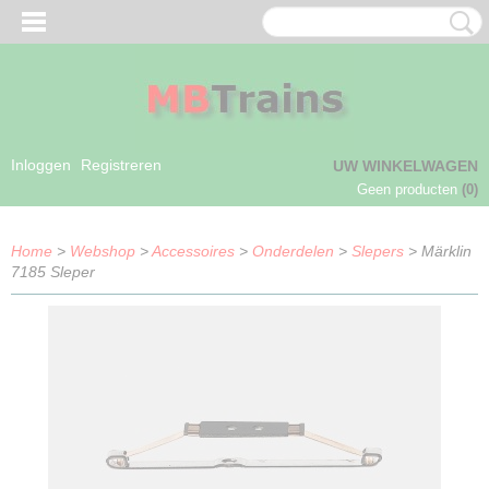
Inloggen
Registreren
UW WINKELWAGEN
Geen producten
(0)
Home
>
Webshop
>
Accessoires
>
Onderdelen
>
Slepers
> Märklin
7185 Sleper