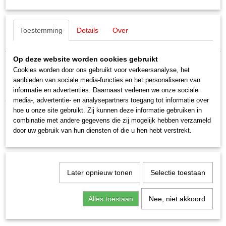
7185
EAN code
Märklin 7185 Sleper
4031111000050
Toestemming
Details
Over
Productcode leverancier
1 stuk
7185
Op deze website worden cookies gebruikt
Schaal
H0 (1:87)
Cookies worden door ons gebruikt voor verkeersanalyse, het
aanbieden van sociale media-functies en het personaliseren van
Staat
informatie en advertenties. Daarnaast verlenen we onze sociale
Nieuw
Ook interessant
media-, advertentie- en analysepartners toegang tot informatie over
hoe u onze site gebruikt. Zij kunnen deze informatie gebruiken in
combinatie met andere gegevens die zij mogelijk hebben verzameld
door uw gebruik van hun diensten of die u hen hebt verstrekt.
Later opnieuw tonen
Selectie toestaan
Alles toestaan
Nee, niet akkoord