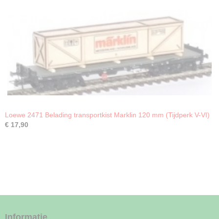
Loewe 2471 Belading transportkist Marklin 120 mm (Tijdperk V-VI)
€ 17,90
Informatie