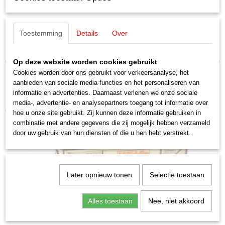
2406
Schaal
gebogen Hamburger Bogen (2 st.)
H0 (1:87)
Toestemming
Details
Over
Staat
Belading flensbuizen, gebogen Hamburger Bogen (2 st.) 1:87 afmeting
Nieuw
140 mm.
Op deze website worden cookies gebruikt
Cookies worden door ons gebruikt voor verkeersanalyse, het
aanbieden van sociale media-functies en het personaliseren van
informatie en advertenties. Daarnaast verlenen we onze sociale
media-, advertentie- en analysepartners toegang tot informatie over
Ook interessant
hoe u onze site gebruikt. Zij kunnen deze informatie gebruiken in
combinatie met andere gegevens die zij mogelijk hebben verzameld
door uw gebruik van hun diensten of die u hen hebt verstrekt.
Later opnieuw tonen
Selectie toestaan
Alles toestaan
Nee, niet akkoord