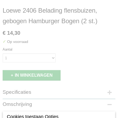
Loewe 2406 Belading flensbuizen,
gebogen Hamburger Bogen (2 st.)
€ 14,30
✓
Op voorraad
Aantal
IN WINKELWAGEN
Specificaties
EAN code
Omschrijving
4260649314890
Productcode leverancier
Loewe 2406 Belading flensbuizen,
Cookies toestaan Opties