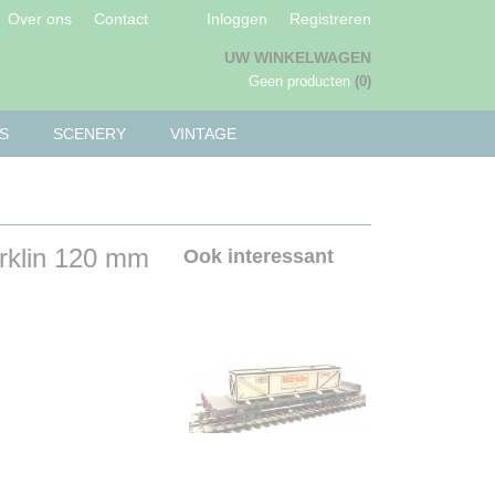
Over ons
Contact
Inloggen
Registreren
UW WINKELWAGEN
Geen producten
(0)
S
SCENERY
VINTAGE
arklin 120 mm
Ook interessant