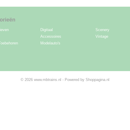
orieën
ieven
Digitaal
Scenery
Accessoires
Vintage
Toebehoren
Modelauto's
© 2026 www.mbtrains.nl - Powered by Shoppagina.nl