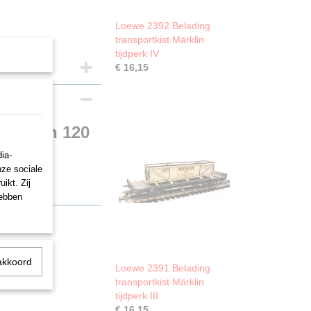
Loewe 2392 Belading
transportkist Märklin
tijdperk IV
€ 16,15
Marklin 120
ia-
nze sociale
ikt. Zij
hebben
akkoord
Loewe 2391 Belading
transportkist Märklin
tijdperk III
€ 16,15