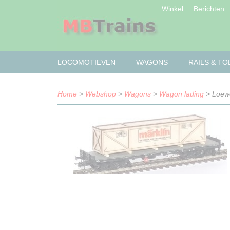
Winkel
Berichten
LOCOMOTIEVEN
WAGONS
RAILS & T
Home
>
Webshop
>
Wagons
>
Wagon lading
> Loewe