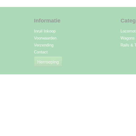
Informatie
Categ
Inruil Inkoop
Locomot
Voorwaarden
Wagons
Verzending
Rails & 
Contact
Herroeping