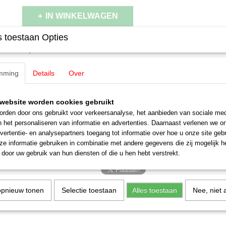
IN WINKELWAGEN
 toestaan Opties
Specificaties
EAN code
4260649316016
Omschrijving
mming
Details
Over
Productcode leverancier
2471
Schaal
H0 (1:87)
Loewe 2471 Belading transportkist 
Staat
Nieuw
website worden cookies gebruikt
rden door ons gebruikt voor verkeersanalyse, het aanbieden van sociale med
mm (Tijdperk V-VI)
n het personaliseren van informatie en advertenties. Daarnaast verlenen we o
vertentie- en analysepartners toegang tot informatie over hoe u onze site gebru
Belading transportkist Marklin 120 mm
e informatie gebruiken in combinatie met andere gegevens die zij mogelijk 
door uw gebruik van hun diensten of die u hen hebt verstrekt.
opnieuw tonen
Selectie toestaan
Alles toestaan
Nee, niet 