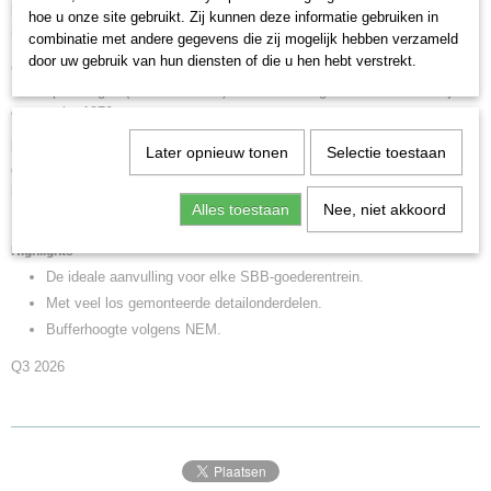
Betalen en afhalen of opsturen geschied binnen 30 dagen na
hoe u onze site gebruikt. Zij kunnen deze informatie gebruiken in
uitlevering door Märklin.
combinatie met andere gegevens die zij mogelijk hebben verzameld
door uw gebruik van hun diensten of die u hen hebt verstrekt.
Goederentrein begeleidingswagen 'Spoetnik'van de Zwitserse
Staatspoorwegen (SBB/CFF/FFS). Kleur dennengroen. Zoals in bedrijf
omstreeks 1970.
Model:
Met het typisch gevormde frame en veel los gemonteerde
Later opnieuw tonen
Selectie toestaan
detailonderdelen. Bufferhoogte volgens NEM. Met los gemonteerde
handleiders, handremwielen, gaskisten en dakventilatoren. Met interieur.
Alles toestaan
Nee, niet akkoord
Lengte over de buffers 10,5 cm.
Highlights
De ideale aanvulling voor elke SBB-goederentrein.
Met veel los gemonteerde detailonderdelen.
Bufferhoogte volgens NEM.
Q3 2026