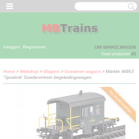
Inloggen
Registreren
UW WINKELWAGEN
Geen producten
(0)
Home
>
Webshop
>
Wagons
>
Goederen wagons
> Märklin 46853
"Spoetnik' Goederentrein begeleidingswagen
Nu Voorbestellen