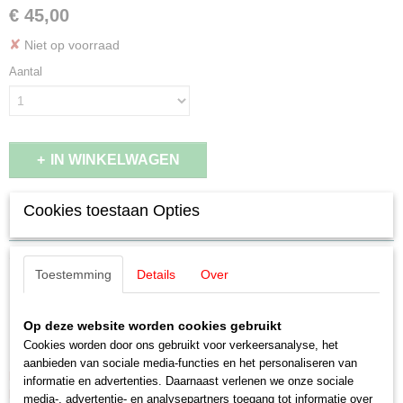
€ 45,00
✘
Niet op voorraad
Aantal
IN WINKELWAGEN
Cookies toestaan Opties
Specificaties
Productcode leverancier
Omschrijving
46853
Toestemming
Details
Over
Schaal
Märklin 46853 "Spoetnik'
H0 (1:87)
Op deze website worden cookies gebruikt
Staat
Goederentrein begeleidingswagen
Cookies worden door ons gebruikt voor verkeersanalyse, het
Nieuw
aanbieden van sociale media-functies en het personaliseren van
LET OP: Kies bij betalen voor de optie: Betalen bij afhalen
informatie en advertenties. Daarnaast verlenen we onze sociale
Een aanbetaling is NIET nodig!
media-, advertentie- en analysepartners toegang tot informatie over