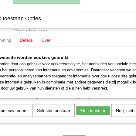
Specificaties
 toestaan Opties
Productcode
47153
Omschrijving
EAN code
400188347153
mming
Details
Over
Productcode leverancier
4001883000008
Set rongenwagens met ladin
Märklin 47153
website worden cookies gebruikt
rden door ons gebruikt voor verkeersanalyse, het aanbieden van sociale med
Voorbeeld:
Drie rongenwagens type Rs 684 van de Deutsche Bahn A
n het personaliseren van informatie en advertenties. Daarnaast verlenen we o
gebruik rond 2020.
vertentie- en analysepartners toegang tot informatie over hoe u onze site gebru
e informatie gebruiken in combinatie met andere gegevens die zij mogelijk 
Highlights
door uw gebruik van hun diensten of die u hen hebt verstrekt.
Alle wagens met fraaie belading van gelijmde bintbalken.
Model:
Alle wagens beladen met gelijmde bintbalken. Verschillende 
opnieuw tonen
Selectie toestaan
Alles toestaan
Nee, niet 
afzonderlijk verpakt in omverpakking. Totale lengte over de buffers c
Gelijkstroomwielstel E700580.