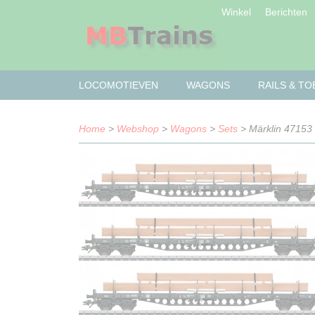
Winkel
Berichten
LOCOMOTIEVEN
WAGONS
RAILS & T
Home
>
Webshop
>
Wagons
>
Sets
> Märklin 47153