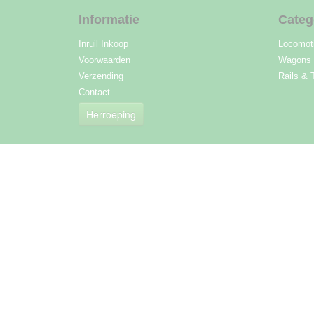
Informatie
Categ
Inruil Inkoop
Locomot
Voorwaarden
Wagons
Verzending
Rails & 
Contact
Herroeping