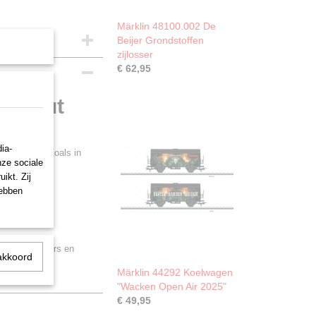
Märklin 48100.002 De
Beijer Grondstoffen
zijlosser
€ 62,95
g hout
ia-
G (DB AG). Zoals in
nze sociale
ikt. Zij
hebben
bedrijfsnummers en
akkoord
a. 69 cm.
Märklin 44292 Koelwagen
"Wacken Open Air 2025"
€ 49,95