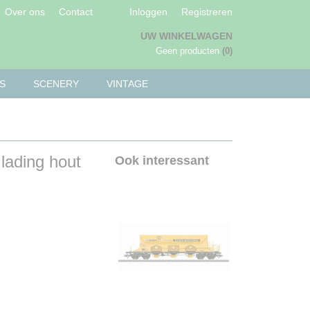
Over ons
Contact
Inloggen
Registreren
UW WINKELWAGEN
Geen producten
(0)
S
SCENERY
VINTAGE
lading hout
Ook interessant