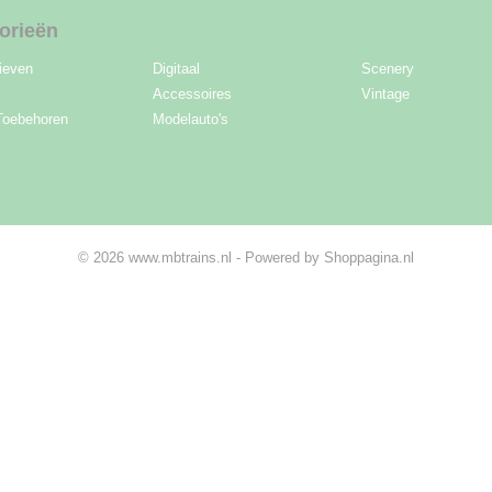
orieën
ieven
Digitaal
Scenery
Accessoires
Vintage
Toebehoren
Modelauto's
© 2026 www.mbtrains.nl - Powered by Shoppagina.nl