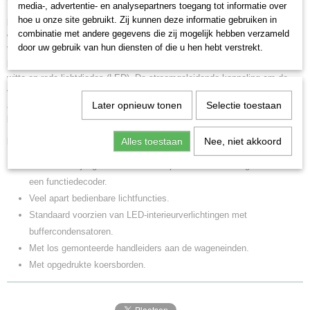
vanaf 1986.
media-, advertentie- en analysepartners toegang tot informatie over
hoe u onze site gebruikt. Zij kunnen deze informatie gebruiken in
Model:
Met ingebouwde functiedecoder om de lichtwisseling van drie
combinatie met andere gegevens die zij mogelijk hebben verzameld
witte frontseinen naar twee rode sluitlichten digitaal te bedienen.
door uw gebruik van hun diensten of die u hen hebt verstrekt.
Verlichting in de machinistencabine, het reizigerscompartiment en de
bagageruimte apart bedienbaar. Verlichting met onderhoudsvrije warm-
witte en rode lichtdiodes (LED). De stroomgeleidende koppeling om de
verlichting in de rijtuigstam in- en uit te schakelen is eveneens digitaal
Later opnieuw tonen
Selectie toestaan
apart te bedienen. Kleinst berijdbare radius 360 mm. Lengte over de
buffers 28,2 cm
Alles toestaan
Nee, niet akkoord
Highlights:
Stuurstand rijtuig met Karlsruhe Kop voor het eerst uitgerust met
een functiedecoder.
Veel apart bedienbare lichtfuncties.
Standaard voorzien van LED-interieurverlichtingen met
buffercondensatoren.
Met los gemonteerde handleiders aan de wageneinden.
Met opgedrukte koersborden.