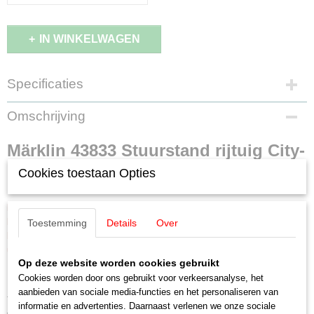
IN WINKELWAGEN
Specificaties
Productcode leverancier
Omschrijving
43833
Schaal
Märklin 43833 Stuurstand rijtuig City-
H0 (1:87)
Staat
Cookies toestaan Opties
Bahn
Nieuw
LET OP: Kies bij betalen voor de optie:
Betalen bij afhalen
Een aanbetaling is NIET nodig!
Toestemming
Details
Over
Betalen en afhalen of opsturen geschied binnen 30 dagen na
uitlevering door Märklin.
Op deze website worden cookies gebruikt
Stuurstand rijtuig type BDnrzf 784.1, tweede klas, van de Deutsche
Cookies worden door ons gebruikt voor verkeersanalyse, het
Bundesbahn. Type ‘Zilverling’ met Karlsruhe front en bagageafdeling.
aanbieden van sociale media-functies en het personaliseren van
Traject: Köln-Gummersbach. Kleur heloranje/kiezelgrijs. Zoals in gebruik
informatie en advertenties. Daarnaast verlenen we onze sociale