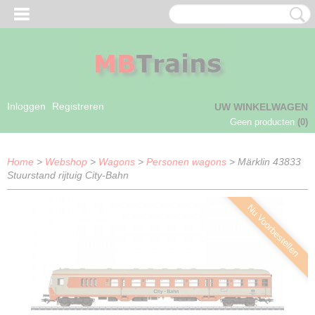
Inloggen
Registreren
UW WINKELWAGEN
Geen producten
(0)
Home
>
Webshop
>
Wagons
>
Personen wagons
> Märklin 43833
Stuurstand rijtuig City-Bahn
Nu Voorbestellen