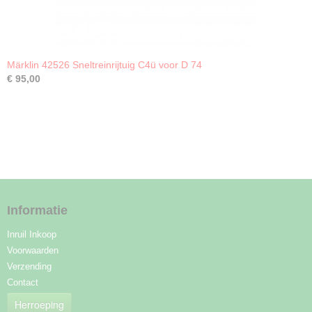
Märklin 42526 Sneltreinrijtuig C4ü voor D 74
€ 95,00
Informatie
Inruil Inkoop
Voorwaarden
Verzending
Contact
Herroeping