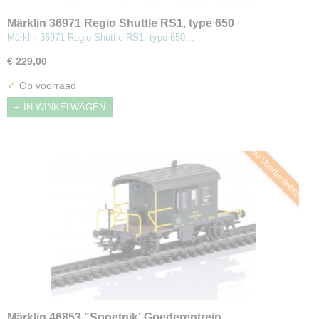
Märklin 36971 Regio Shuttle RS1, type 650
Dieselmotorwagen
Märklin 36971 Regio Shuttle RS1, type 650…
€ 229,00
✓
Op voorraad
IN WINKELWAGEN
Nu Voorbestellen
Märklin 46853 "Spoetnik' Goederentrein