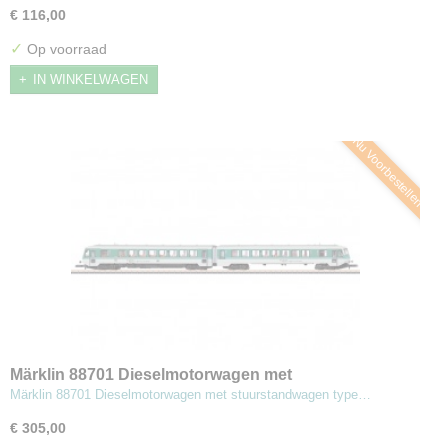
€ 116,00
✓
Op voorraad
IN WINKELWAGEN
Nu Voorbestellen
Märklin 88701 Dieselmotorwagen met
stuurstandwagen type 628.2/928.2 (Z)
Märklin 88701 Dieselmotorwagen met stuurstandwagen type…
€ 305,00