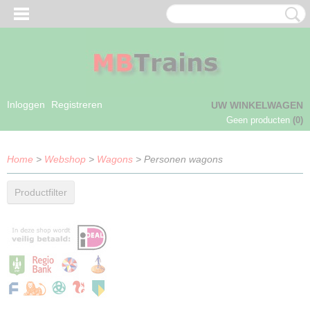
Inloggen
Registreren
UW WINKELWAGEN
Geen producten
(0)
Home
>
Webshop
>
Wagons
> Personen wagons
Productfilter