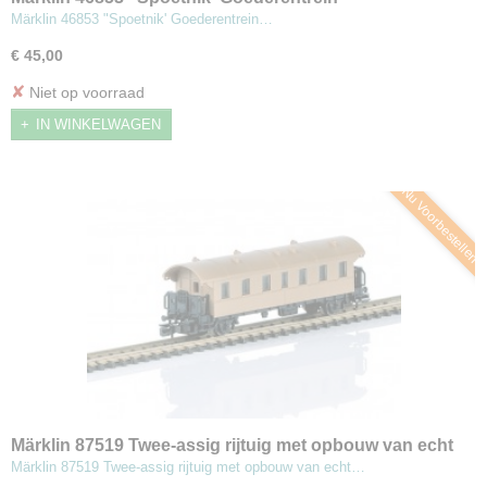
begeleidingswagen
Märklin 46853 "Spoetnik' Goederentrein…
€ 45,00
✘
Niet op voorraad
IN WINKELWAGEN
Nu Voorbestellen
Märklin 87519 Twee-assig rijtuig met opbouw van echt
brons (Z)
Märklin 87519 Twee-assig rijtuig met opbouw van echt…