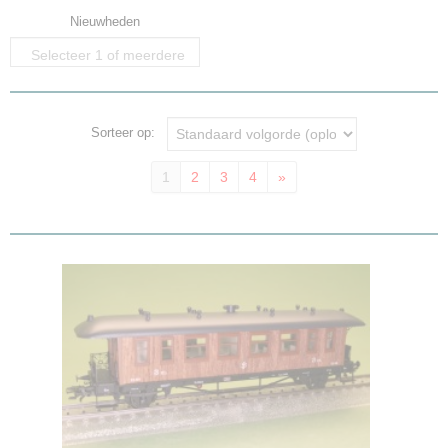
Nieuwheden
Selecteer 1 of meerdere
opties
Sorteer op:
1
2
3
4
»