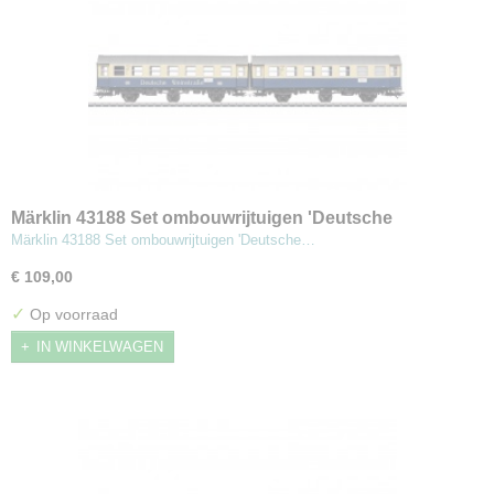
Märklin 43188 Set ombouwrijtuigen 'Deutsche
Weinstrasse'
Märklin 43188 Set ombouwrijtuigen 'Deutsche…
€ 109,00
✓
Op voorraad
IN WINKELWAGEN