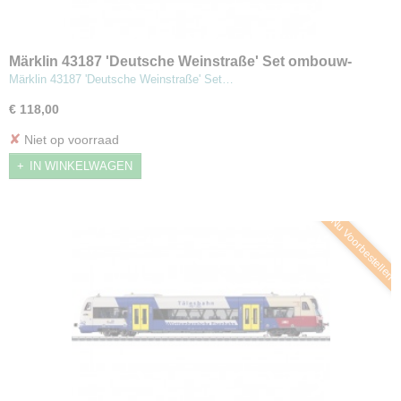
Märklin 43187 'Deutsche Weinstraße' Set ombouw-
rijtuigen
Märklin 43187 'Deutsche Weinstraße' Set…
€ 118,00
✘
Niet op voorraad
IN WINKELWAGEN
Nu Voorbestellen