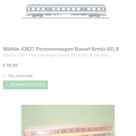
Märklin 43827 Personenwagen Bauart Brndz 451.9
2de klas
Märklin 43827 Personenwagen Bauart Brndz 451.9 2de klas…
€ 59,95
✓
Op voorraad
IN WINKELWAGEN