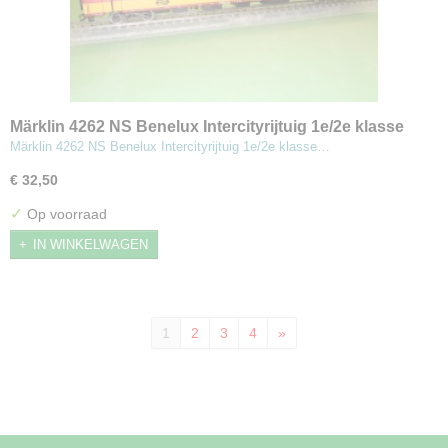
Märklin 4262 NS Benelux Intercityrijtuig 1e/2e klasse
Märklin 4262 NS Benelux Intercityrijtuig 1e/2e klasse…
€ 32,50
✓
Op voorraad
IN WINKELWAGEN
1
2
3
4
»