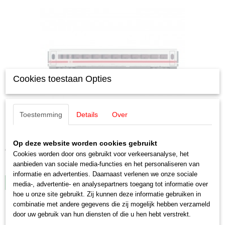
Cookies toestaan Opties
Toestemming
Details
Over
Märklin 41712 Start Up Afdelingsrijtuig tweede klas voor
de ICE 2
Märklin 41712 Start Up Afdelingsrijtuig tweede klas…
Op deze website worden cookies gebruikt
€ 42,50
Cookies worden door ons gebruikt voor verkeersanalyse, het
aanbieden van sociale media-functies en het personaliseren van
✓
Op voorraad
informatie en advertenties. Daarnaast verlenen we onze sociale
IN WINKELWAGEN
media-, advertentie- en analysepartners toegang tot informatie over
hoe u onze site gebruikt. Zij kunnen deze informatie gebruiken in
combinatie met andere gegevens die zij mogelijk hebben verzameld
door uw gebruik van hun diensten of die u hen hebt verstrekt.