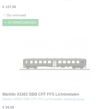
€ 127,50
✓
Op voorraad
IN WINKELWAGEN
Märklin 43383 SBB CFF FFS Lichtmetalen
afdelingsrijtuig 2e klas
Märklin 43383 SBB CFF FFS Lichtmetalen afdelingsrijtuig…
€ 59,50