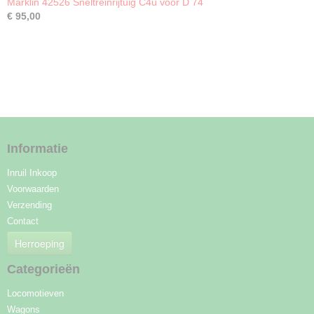
Märklin 42526 Sneltreinrijtuig C4ü voor D 74
€ 95,00
Informatie
Inruil Inkoop
Voorwaarden
Verzending
Contact
Herroeping
Categorieën
Locomotieven
Wagons