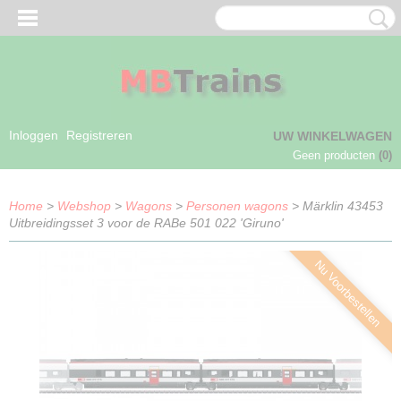
Inloggen
Registreren
UW WINKELWAGEN
Geen producten
(0)
Home
>
Webshop
>
Wagons
>
Personen wagons
> Märklin 43453
Uitbreidingsset 3 voor de RABe 501 022 'Giruno'
Nu Voorbestellen