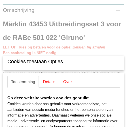
EAN code
Omschrijving
4001883434537
Productcode leverancier
Märklin 43453 Uitbreidingsset 3 voor
43453
Schaal
de RABe 501 022 'Giruno'
H0 (1:87)
Aansturing
LET OP: Kies bij betalen voor de optie:
Betalen bij afhalen
Digitaal
Een aanbetaling is NIET nodig!
Staat
Betalen en afhalen of opsturen geschied binnen 30 dagen na
Cookies toestaan Opties
Nieuw
uitlevering door Märklin.
Extra rijtuigen voor het hogesnelheidstreinstel RABe 501 'Giruno' van de
Zwitserse Staatsspoorwegen (SBB). Set bestaat uit: een tussenrijtuig J
Toestemming
Details
Over
(A4), 1e klas, en een tussenrijtuig K (A3), 1e klas. Uitbreiding voor de EC
151, voor de internationale verbinding Frankfurt/Main - Freiburg - Basel -
Zurich - Milano Centrale.Treinnummer RABe 501 022 met het wapen van
Op deze website worden cookies gebruikt
het Zwitserse kanton Vaud. Model in de uitvoering omstreeks 2024.
Cookies worden door ons gebruikt voor verkeersanalyse, het
aanbieden van sociale media-functies en het personaliseren van
Model
: Tweedelige set rijtuigen voor het uitbreiden van het
informatie en advertenties. Daarnaast verlenen we onze sociale
hogesnelheidstreinstel RABe 501 'Giruno' tot een elfdelige eenheid.
media-, advertentie- en analysepartners toegang tot informatie over
Standaard voorzien van interieurverlichting met onderhoudsvrije warm-
hoe u onze site gebruikt. Zij kunnen deze informatie gebruiken in