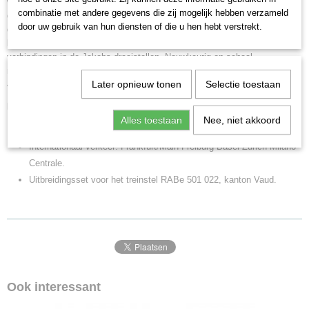
witte lichtdiodes (LED). De binnenverlichting wordt gevoed vanuit de door
combinatie met andere gegevens die zij mogelijk hebben verzameld
de hele trein lopende voedingsleiding en functioneert alleen en is alleen
door uw gebruik van hun diensten of die u hen hebt verstrekt.
digitaal te bedienen indien de rijtuigen geplaatst zijn in de basis-set.De
beide tussenrijtuigen zijn vast met elkaar verbonden. Met meeverende
verbindingen in de Jakobs draaistellen. Nauwkeurig op schaal
nagebouwd. Kleinst berijdbare radius 360 mm. Lengte van de rijtuig set
Later opnieuw tonen
Selectie toestaan
40,2 cm.
Highlights:
Alles toestaan
Nee, niet akkoord
Standaard voorzien van interieurverlichting met led's.
Internationaal verkeer: Frankfurt/Main-Freiburg-Basel-Zurich-Milano
Centrale.
Uitbreidingsset voor het treinstel RABe 501 022, kanton Vaud.
Ook interessant