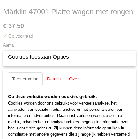
Märklin 47001 Platte wagen met rongen
€ 37,50
✓
Op voorraad
Aantal
Cookies toestaan Opties
IN WINKELWAGEN
Toestemming
Details
Over
Specificaties
Op deze website worden cookies gebruikt
Cookies worden door ons gebruikt voor verkeersanalyse, het
EAN code
Omschrijving
aanbieden van sociale media-functies en het personaliseren van
4001883470016
informatie en advertenties. Daarnaast verlenen we onze sociale
Productcode leverancier
media-, advertentie- en analysepartners toegang tot informatie over
Märklin 47001 Platte wagen met
47001
hoe u onze site gebruikt. Zij kunnen deze informatie gebruiken in
Schaal
combinatie met andere gegevens die zij mogelijk hebben verzameld