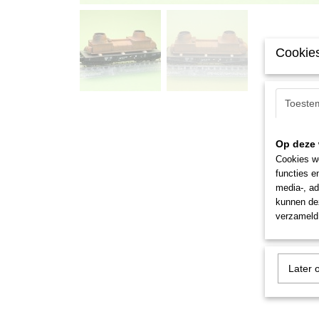
Cookies
Toeste
Op deze 
Cookies wo
functies e
media-, ad
kunnen dez
verzameld 
Later 