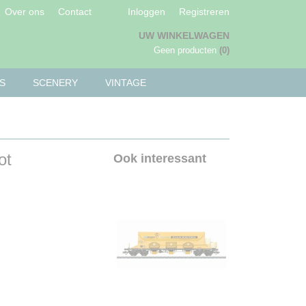
Over ons
Contact
Inloggen
Registreren
UW WINKELWAGEN
Geen producten
(0)
S
SCENERY
VINTAGE
ot
Ook interessant