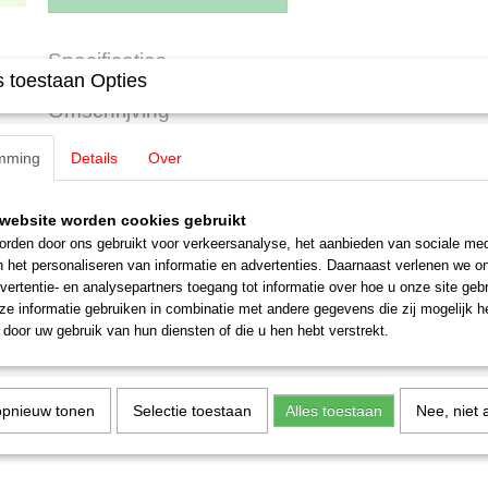
Specificaties
 toestaan Opties
Productcode
48608
Omschrijving
EAN code
4001883486086
Productcode leverancier
48608
mming
Märklin 48608 platte wagen 4 asse
Details
Over
Schaal
H0 (1:87)
Staat
Nieuw
Ter gelegenheid van de 30st editie van Intermodelbau in Dortmund
website worden cookies gebruikt
Eenmalige serie
rden door ons gebruikt voor verkeersanalyse, het aanbieden van sociale med
n het personaliseren van informatie en advertenties. Daarnaast verlenen we o
In OVP
vertentie- en analysepartners toegang tot informatie over hoe u onze site gebru
e informatie gebruiken in combinatie met andere gegevens die zij mogelijk 
door uw gebruik van hun diensten of die u hen hebt verstrekt.
opnieuw tonen
Selectie toestaan
Alles toestaan
Nee, niet 