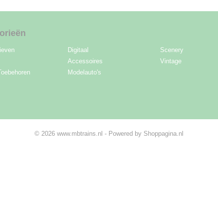
orieën
ieven
Digitaal
Scenery
Accessoires
Vintage
Toebehoren
Modelauto's
© 2026 www.mbtrains.nl - Powered by Shoppagina.nl