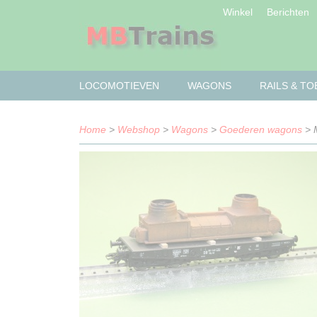
Winkel
Berichten
LOCOMOTIEVEN
WAGONS
RAILS & T
Home
>
Webshop
>
Wagons
>
Goederen wagons
> M