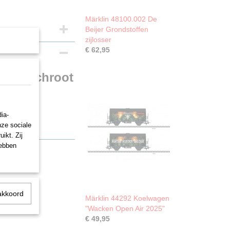
Märklin 48100.002 De
Beijer Grondstoffen
zijlosser
€ 62,95
n met schroot
ia-
nze sociale
ikt. Zij
hebben
akkoord
Märklin 44292 Koelwagen
"Wacken Open Air 2025"
€ 49,95