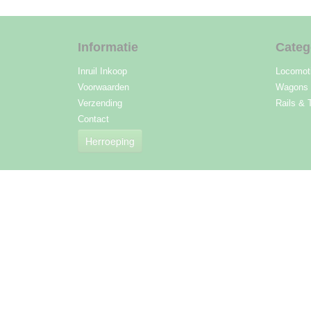
Informatie
Categ
Inruil Inkoop
Locomot
Voorwaarden
Wagons
Verzending
Rails & 
Contact
Herroeping