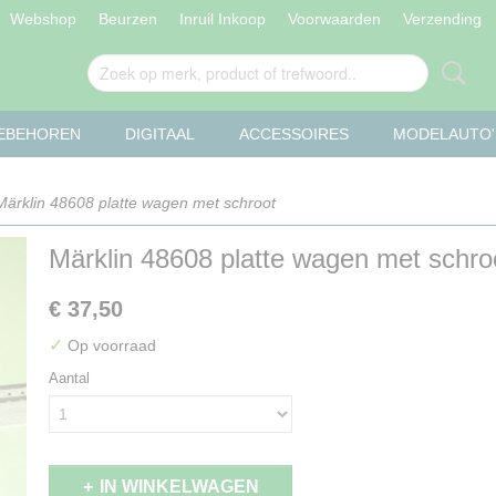
Webshop
Beurzen
Inruil Inkoop
Voorwaarden
Verzending
OEBEHOREN
DIGITAAL
ACCESSOIRES
MODELAUTO'
ärklin 48608 platte wagen met schroot
Märklin 48608 platte wagen met schro
€ 37,50
✓
Op voorraad
Aantal
IN WINKELWAGEN