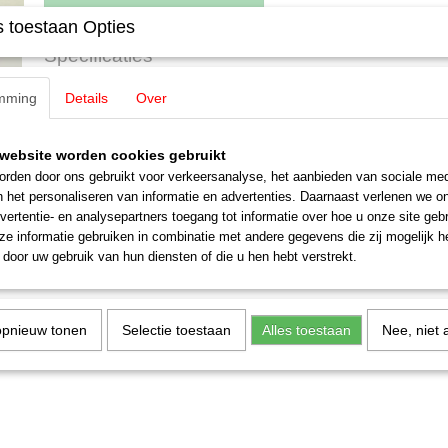
 toestaan Opties
Specificaties
EAN code
4001883464169
mming
Details
Over
Omschrijving
Productcode leverancier
46416
Schaal
H0 (1:87)
Märklin 46416 Tankwagen voor zwa
Staat
Gebruikt
website worden cookies gebruikt
rden door ons gebruikt voor verkeersanalyse, het aanbieden van sociale med
speciale oplage MHI regiodag 2023
n het personaliseren van informatie en advertenties. Daarnaast verlenen we o
vertentie- en analysepartners toegang tot informatie over hoe u onze site gebru
Nieuwstaat!
e informatie gebruiken in combinatie met andere gegevens die zij mogelijk 
door uw gebruik van hun diensten of die u hen hebt verstrekt.
opnieuw tonen
Selectie toestaan
Alles toestaan
Nee, niet 