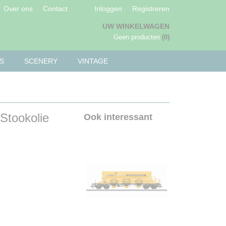
Over ons
Contact
Inloggen
Registreren
UW WINKELWAGEN
Geen producten
(0)
S
SCENERY
VINTAGE
 Stookolie
Ook interessant