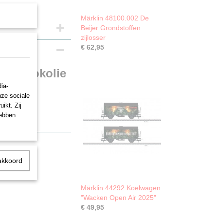
Märklin 48100.002 De
Beijer Grondstoffen
zijlosser
€ 62,95
re Stookolie
ia-
nze sociale
ikt. Zij
hebben
akkoord
Märklin 44292 Koelwagen
"Wacken Open Air 2025"
€ 49,95