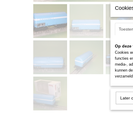
Cookies
Toeste
Op deze 
Cookies wo
functies e
media-, ad
kunnen dez
verzameld 
Later 