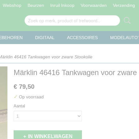
Webshop
Beurzen
Inruil Inkoop
Voorwaarden
Verzending
OEBEHOREN
DIGITAAL
ACCESSOIRES
MODELAUTO'
Märklin 46416 Tankwagen voor zware Stookolie
Märklin 46416 Tankwagen voor zware
€ 79,50
✓
Op voorraad
Aantal
IN WINKELWAGEN