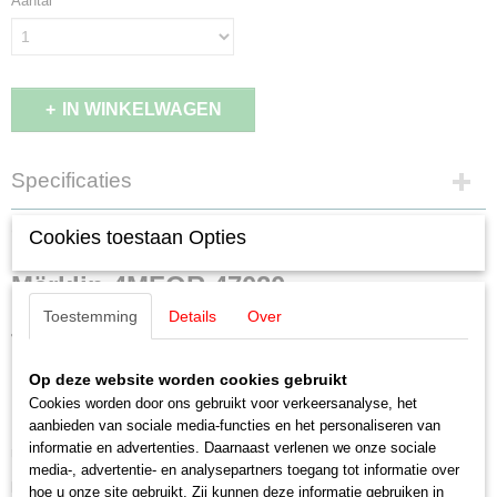
Aantal
IN WINKELWAGEN
Specificaties
EAN code
Omschrijving
Cookies toestaan Opties
4001883470207
Productcode leverancier
Märklin 4MFOR 47020
47020
Toestemming
Details
Over
Schaal
transportwagen beladen met leger
H0 (1:87)
Staat
Op deze website worden cookies gebruikt
helicopter "Bell Augusta"
Gebruikt
Cookies worden door ons gebruikt voor verkeersanalyse, het
aanbieden van sociale media-functies en het personaliseren van
Rgs platte wagon van de Italiaanse Staatsspoorwegen (FS). Bell-Agusta
informatie en advertenties. Daarnaast verlenen we onze sociale
multifunctionele helikopter van de Italiaanse Militaire Luchtmacht.
media-, advertentie- en analysepartners toegang tot informatie over
Model:
transportwagon met beweegbare steunpalen. Lengte over buffers
hoe u onze site gebruikt. Zij kunnen deze informatie gebruiken in