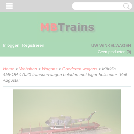
Inloggen
Registreren
UW WINKELWAGEN
Geen producten
(0)
Home
>
Webshop
>
Wagons
>
Goederen wagons
> Märklin
4MFOR 47020 transportwagen beladen met leger helicopter "Bell
Augusta"