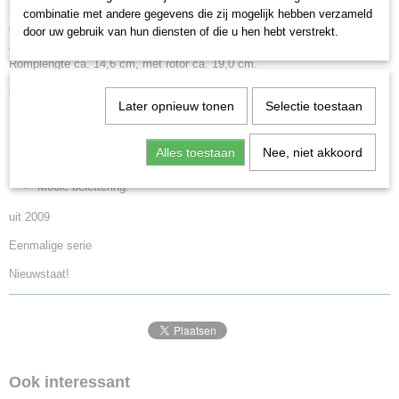
22,9 cm. Helikoptermodel met metalen romp en overige onderdelen van
combinatie met andere gegevens die zij mogelijk hebben verzameld
gedetailleerde kunststof. Hoofd- en staartrotoren zijn draaibaar.
door uw gebruik van hun diensten of die u hen hebt verstrekt.
Afzonderlijk aangebrachte details. Authentieke kleurstelling en belettering.
Romplengte ca. 14,6 cm, met rotor ca. 19,0 cm.
Highlights:
Later opnieuw tonen
Selectie toestaan
Metaalconstructie.
Gedetailleerde uitleg.
Alles toestaan
Nee, niet akkoord
Authentiek schilderwerk.
Mooie belettering.
uit 2009
Eenmalige serie
Nieuwstaat!
Ook interessant