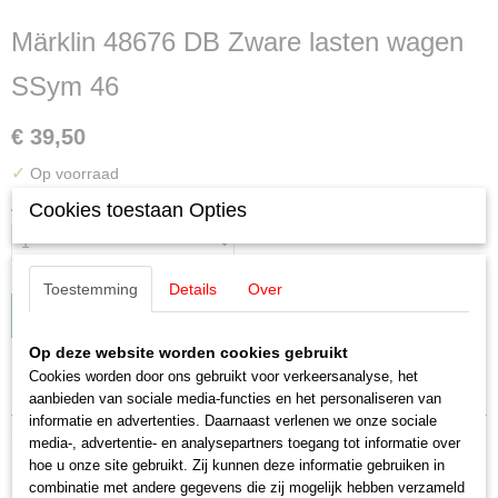
Märklin 48676 DB Zware lasten wagen
SSym 46
€ 39,50
✓
Op voorraad
Aantal
Cookies toestaan Opties
Toestemming
Details
Over
IN WINKELWAGEN
Op deze website worden cookies gebruikt
Cookies worden door ons gebruikt voor verkeersanalyse, het
Specificaties
aanbieden van sociale media-functies en het personaliseren van
informatie en advertenties. Daarnaast verlenen we onze sociale
EAN code
Omschrijving
media-, advertentie- en analysepartners toegang tot informatie over
~400188348676
hoe u onze site gebruikt. Zij kunnen deze informatie gebruiken in
Productcode leverancier
Märklin 48676 DB Zware lasten
combinatie met andere gegevens die zij mogelijk hebben verzameld