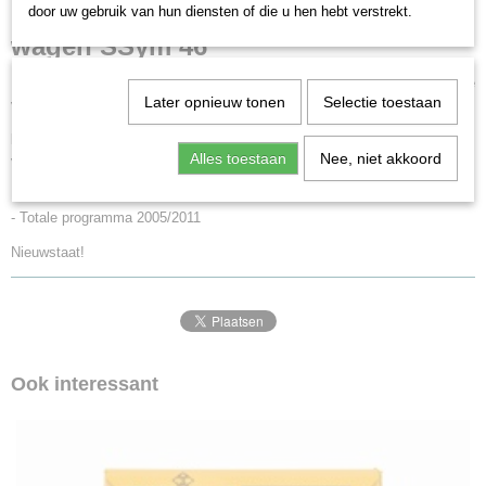
48676
door uw gebruik van hun diensten of die u hen hebt verstrekt.
Schaal
wagen SSym 46
H0 (1:87)
Staat
Platte wagen SSym 46 van de Deutsche Bundesbahn (DB). Inzet bij grote
Gebruikt
Later opnieuw tonen
Selectie toestaan
voertuigen en ladingen tot 80 t.
Model:
Belastbare draaistellen. Geschikt voor het transport van
Alles toestaan
Nee, niet akkoord
vrachtwagens uit de museumwagen- sets vanaf 1991. Wig bijgesloten.
Lengte over buffers 15,2 cm.
- Totale programma 2005/2011
Nieuwstaat!
Ook interessant