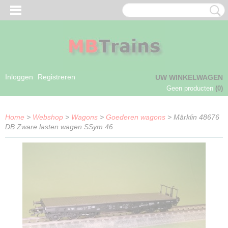
Inloggen
Registreren
UW WINKELWAGEN
Geen producten
(0)
Home
>
Webshop
>
Wagons
>
Goederen wagons
> Märklin 48676
DB Zware lasten wagen SSym 46