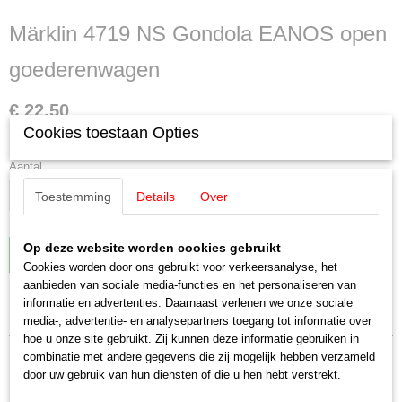
Märklin 4719 NS Gondola EANOS open
goederenwagen
€ 22,50
Cookies toestaan Opties
✓
Op voorraad
Aantal
Toestemming
Details
Over
Op deze website worden cookies gebruikt
IN WINKELWAGEN
Cookies worden door ons gebruikt voor verkeersanalyse, het
aanbieden van sociale media-functies en het personaliseren van
informatie en advertenties. Daarnaast verlenen we onze sociale
Specificaties
media-, advertentie- en analysepartners toegang tot informatie over
hoe u onze site gebruikt. Zij kunnen deze informatie gebruiken in
Productcode leverancier
Omschrijving
combinatie met andere gegevens die zij mogelijk hebben verzameld
4719
door uw gebruik van hun diensten of die u hen hebt verstrekt.
Schaal
Märklin 4719 NS Gondola EANOS