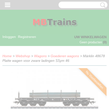
Inloggen
Registreren
UW WINKELWAGEN
Geen producten
(0)
Home
>
Webshop
>
Wagons
>
Goederen wagons
> Märklin 48678
Platte wagen voor zware ladingen SSym 46
Nu Voorbestellen