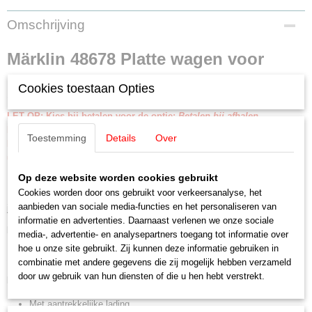
Productcode leverancier
Omschrijving
48678
Schaal
Märklin 48678 Platte wagen voor
H0 (1:87)
Staat
Cookies toestaan Opties
zware ladingen SSym 46
Nieuw
LET OP: Kies bij betalen voor de optie:
Betalen bij afhalen
Een aanbetaling is NIET nodig!
Toestemming
Details
Over
Betalen en afhalen of opsturen geschied binnen 30 dagen na
uitlevering door Märklin.
Op deze website worden cookies gebruikt
Platte wagen voor zware ladingen type SSym 46 van de Deutsche
Cookies worden door ons gebruikt voor verkeersanalyse, het
Bundesbahn (DB). Kleur diepzwart. Zoals in gebruik in het midden van de
aanbieden van sociale media-functies en het personaliseren van
jaren ‘50.
informatie en advertenties. Daarnaast verlenen we onze sociale
Model:
Wagen van metaal. Geladen met stalen halfproducten.
media-, advertentie- en analysepartners toegang tot informatie over
Insteekbare rongen worden los meegeleverd. Lengte over de buffers
hoe u onze site gebruikt. Zij kunnen deze informatie gebruiken in
15,2 cm.
combinatie met andere gegevens die zij mogelijk hebben verzameld
door uw gebruik van hun diensten of die u hen hebt verstrekt.
Highlights:
Met aantrekkelijke lading.