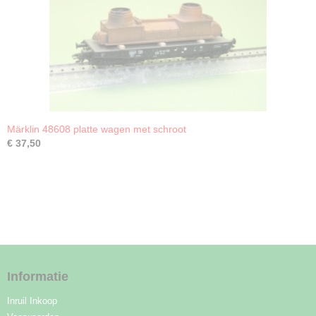
Märklin 48608 platte wagen met schroot
€ 37,50
Informatie
Inruil Inkoop