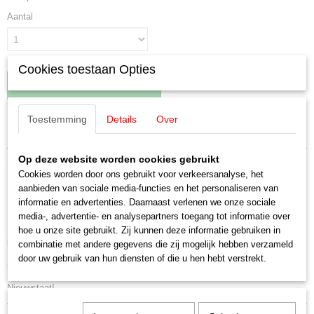
Aantal
Cookies toestaan Opties
IN WINKELWAGEN
Toestemming
Details
Over
Specificaties
Productcode leverancier
Op deze website worden cookies gebruikt
Omschrijving
4694
Cookies worden door ons gebruikt voor verkeersanalyse, het
Schaal
aanbieden van sociale media-functies en het personaliseren van
Märklin 4694 Rongenwagen (#MBA)
H0 (1:87)
informatie en advertenties. Daarnaast verlenen we onze sociale
media-, advertentie- en analysepartners toegang tot informatie over
Staat
Kbs 443 van de Deutsche Bundesbahn (DB).
hoe u onze site gebruikt. Zij kunnen deze informatie gebruiken in
Gebruikt
Model:
Rongen (kunststof) afneembaar. Lengte over de buffers 15,7 cm.
combinatie met andere gegevens die zij mogelijk hebben verzameld
door uw gebruik van hun diensten of die u hen hebt verstrekt.
notitie MBTrains: MBA
Nieuwstaat!