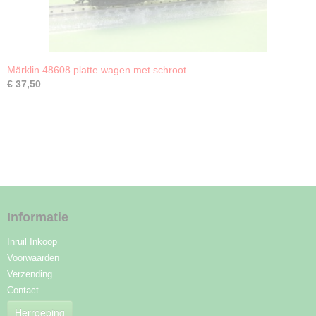
Märklin 48608 platte wagen met schroot
€ 37,50
Informatie
Inruil Inkoop
Voorwaarden
Verzending
Contact
Herroeping