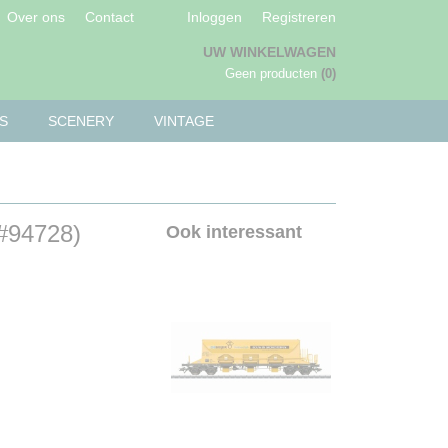
Over ons
Contact
Inloggen
Registreren
UW WINKELWAGEN
Geen producten
(0)
S
SCENERY
VINTAGE
(#94728)
Ook interessant