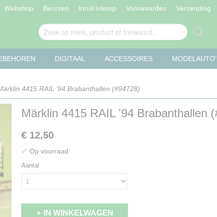
Webshop
Beurzen
Inruil Inkoop
Voorwaarden
Verzending
OEBEHOREN
DIGITAAL
ACCESSOIRES
MODELAUTO'
ärklin 4415 RAIL '94 Brabanthallen (#94728)
Märklin 4415 RAIL '94 Brabanthallen 
€ 12,50
✓
Op voorraad
Aantal
IN WINKELWAGEN