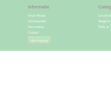
Informatie
Categ
Inruil Inkoop
Locomot
Voorwaarden
Wagons
Verzending
Rails & 
Contact
Herroeping