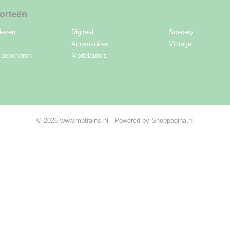
orieën
ieven
Digitaal
Scenery
Accessoires
Vintage
Toebehoren
Modelauto's
© 2026 www.mbtrains.nl - Powered by Shoppagina.nl