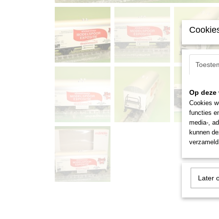
Cookies
Toeste
Op deze 
Cookies wo
functies e
media-, ad
kunnen dez
verzameld 
Later 