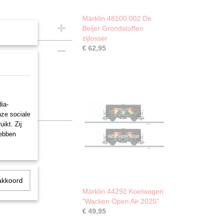
Märklin 48100.002 De
Beijer Grondstoffen
zijlosser
€ 62,95
l 1994 in de
ia-
nze sociale
ikt. Zij
hebben
akkoord
Märklin 44292 Koelwagen
"Wacken Open Air 2025"
€ 49,95