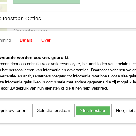
Specificaties
 toestaan Opties
Productcode leverancier
4415
Omschrijving
Schaal
H0 (1:87)
mming
Details
Over
Staat
Gebruikt
Wagon uitgebracht door Modelspoorgroep 's Hertogenbosch ter ere Rai
Branbanthallen
website worden cookies gebruikt
Kollnummer: 94728
rden door ons gebruikt voor verkeersanalyse, het aanbieden van sociale med
Nieuwstaat!
n het personaliseren van informatie en advertenties. Daarnaast verlenen we o
vertentie- en analysepartners toegang tot informatie over hoe u onze site gebru
e informatie gebruiken in combinatie met andere gegevens die zij mogelijk 
door uw gebruik van hun diensten of die u hen hebt verstrekt.
opnieuw tonen
Selectie toestaan
Alles toestaan
Nee, niet 