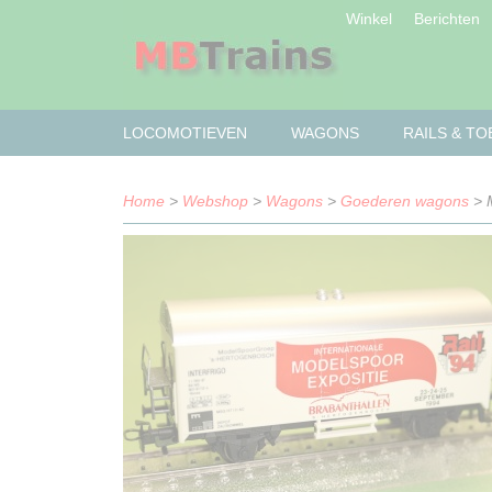
Winkel
Berichten
LOCOMOTIEVEN
WAGONS
RAILS & T
Home
>
Webshop
>
Wagons
>
Goederen wagons
> M