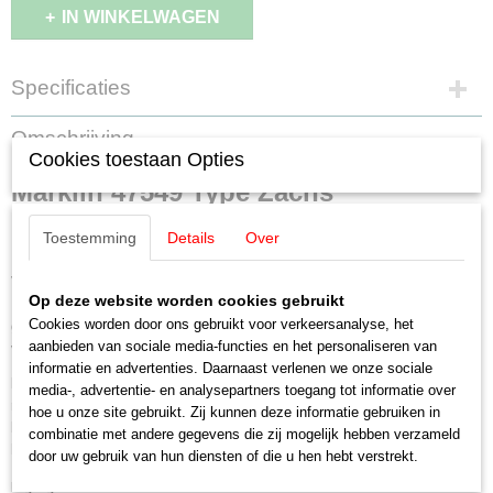
IN WINKELWAGEN
Specificaties
EAN code
Omschrijving
4001883475493
Cookies toestaan Opties
Productcode leverancier
Märklin 47549 Type Zacns
47549
Schaal
Toestemming
Details
Over
ketelwagen
H0 (1:87)
Staat
Vier-assige ketelwagen type Zacns met een laadvermogen van 95 m3.
Nieuw
Op deze website worden cookies gebruikt
Privéwagen van Ermewa S.A.S., geregistreerd in Zweden. Kleur
Cookies worden door ons gebruikt voor verkeersanalyse, het
grafietgrijs met extra opschriften van Green Cargo. Model in de uitvoering
aanbieden van sociale media-functies en het personaliseren van
vanaf 2013.
informatie en advertenties. Daarnaast verlenen we onze sociale
Model:
Draaistellen van het moderne type Y25Lsd1 met dubbele
media-, advertentie- en analysepartners toegang tot informatie over
remblokken. Met remmersbordes en zij-opstap. Los gemonteerde
hoe u onze site gebruikt. Zij kunnen deze informatie gebruiken in
bedieningskasten, remstangen, lospijpen, keteldeksel en talrijke andere
combinatie met andere gegevens die zij mogelijk hebben verzameld
hendels en handleiders. Lengte over de buffers ca. 19,6 cm.
door uw gebruik van hun diensten of die u hen hebt verstrekt.
Highlights