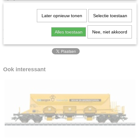
Afwijkend model met apart gemonteerde afdekking van het
bedieningspaneel.
Later opnieuw tonen
Selectie toestaan
Met talrijke los gemonteerde hendels en handleiders.
Totale programma 2024/2025
Alles toestaan
Nee, niet akkoord
Ook interessant