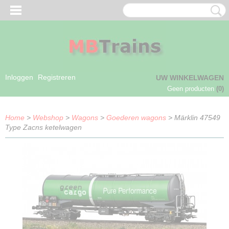
Inloggen
Registreren
UW WINKELWAGEN
Geen producten
(0)
Home
>
Webshop
>
Wagons
>
Goederen wagons
> Märklin 47549
Type Zacns ketelwagen