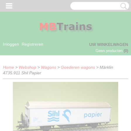
Inloggen
Registreren
UW WINKELWAGEN
Geen producten
(0)
Home
>
Webshop
>
Wagons
>
Goederen wagons
> Märklin
4735.911 Shil Papier