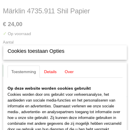
Märklin 4735.911 Shil Papier
€ 24,00
✓
Op voorraad
Aantal
Cookies toestaan Opties
IN WINKELWAGEN
Toestemming
Details
Over
Op deze website worden cookies gebruikt
Specificaties
Cookies worden door ons gebruikt voor verkeersanalyse, het
Productcode leverancier
aanbieden van sociale media-functies en het personaliseren van
Omschrijving
4735
informatie en advertenties. Daarnaast verlenen we onze sociale
media-, advertentie- en analysepartners toegang tot informatie over
Schaal
Märklin 4735.911 Shil Papier
hoe u onze site gebruikt. Zij kunnen deze informatie gebruiken in
H0 (1:87)
combinatie met andere gegevens die zij mogelijk hebben verzameld
Staat
De Märklin 4735.911 (koll's ref.97709) is een schuifwand wagon van het
door uw gebruik van hun diensten of die u hen hebt verstrekt.