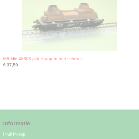
Märklin 48608 platte wagen met schroot
€ 37,50
Informatie
Inruil Inkoop