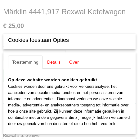
Märklin 4441,917 Rexwal Ketelwagen
€ 25,00
✓
Op voorraad
Cookies toestaan Opties
Aantal
Toestemming
Details
Over
IN WINKELWAGEN
Op deze website worden cookies gebruikt
Cookies worden door ons gebruikt voor verkeersanalyse, het
aanbieden van sociale media-functies en het personaliseren van
Specificaties
informatie en advertenties. Daarnaast verlenen we onze sociale
media-, advertentie- en analysepartners toegang tot informatie over
Productcode leverancier
Omschrijving
hoe u onze site gebruikt. Zij kunnen deze informatie gebruiken in
4441
combinatie met andere gegevens die zij mogelijk hebben verzameld
Schaal
Märklin 4441,917 Rexwal Ketelwagen
door uw gebruik van hun diensten of die u hen hebt verstrekt.
H0 (1:87)
Staat
Rexwal s.a. Genéve