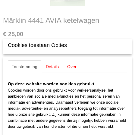
Märklin 4441 AVIA ketelwagen
€ 25,00
✓
Op voorraad
Cookies toestaan Opties
Aantal
Toestemming
Details
Over
IN WINKELWAGEN
Op deze website worden cookies gebruikt
Cookies worden door ons gebruikt voor verkeersanalyse, het
aanbieden van sociale media-functies en het personaliseren van
Specificaties
informatie en advertenties. Daarnaast verlenen we onze sociale
media-, advertentie- en analysepartners toegang tot informatie over
Productcode leverancier
hoe u onze site gebruikt. Zij kunnen deze informatie gebruiken in
Omschrijving
4441
combinatie met andere gegevens die zij mogelijk hebben verzameld
Schaal
door uw gebruik van hun diensten of die u hen hebt verstrekt.
Märklin 4441 AVIA ketelwagen
H0 (1:87)