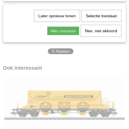
Staat
4441,904
Gebruikt
Kollnummer: 4440/98708
Later opnieuw tonen
Selectie toestaan
Nieuwstaat!
Alles toestaan
Nee, niet akkoord
Ook interessant