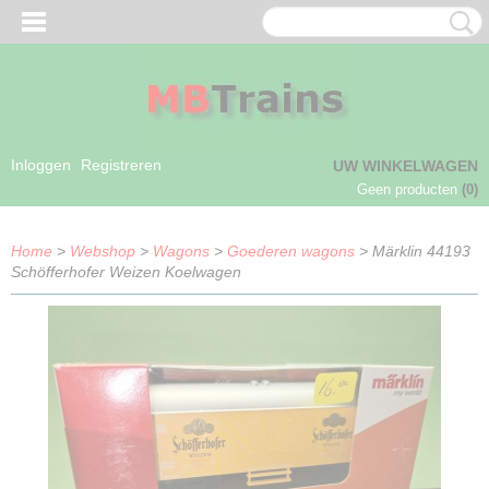
Inloggen
Registreren
UW WINKELWAGEN
Geen producten
(0)
Home
>
Webshop
>
Wagons
>
Goederen wagons
> Märklin 44193
Schöfferhofer Weizen Koelwagen