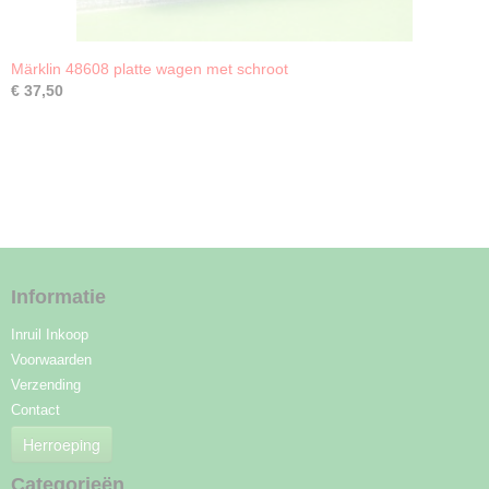
Märklin 48608 platte wagen met schroot
€ 37,50
Informatie
Inruil Inkoop
Voorwaarden
Verzending
Contact
Herroeping
Categorieën