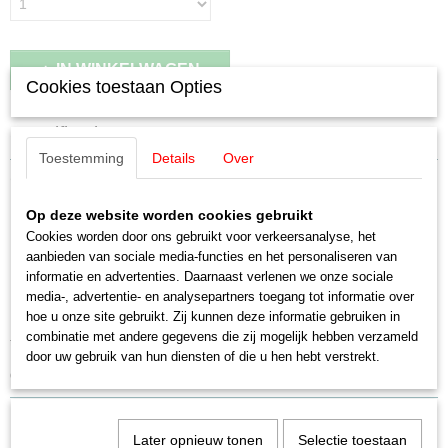
IN WINKELWAGEN
Cookies toestaan Opties
Specificaties
Toestemming
Details
Over
EAN code
Omschrijving
4001883441931
Productcode leverancier
Op deze website worden cookies gebruikt
Märklin 44193 Schöfferhofer Weizen
44193
Cookies worden door ons gebruikt voor verkeersanalyse, het
aanbieden van sociale media-functies en het personaliseren van
Schaal
Koelwagen
informatie en advertenties. Daarnaast verlenen we onze sociale
H0 (1:87)
media-, advertentie- en analysepartners toegang tot informatie over
Staat
Märklin My world Start Up
hoe u onze site gebruikt. Zij kunnen deze informatie gebruiken in
Gebruikt
combinatie met andere gegevens die zij mogelijk hebben verzameld
tweedehands maar doosje nooit opengeweest
door uw gebruik van hun diensten of die u hen hebt verstrekt.
dus Nieuwstaat!
Later opnieuw tonen
Selectie toestaan