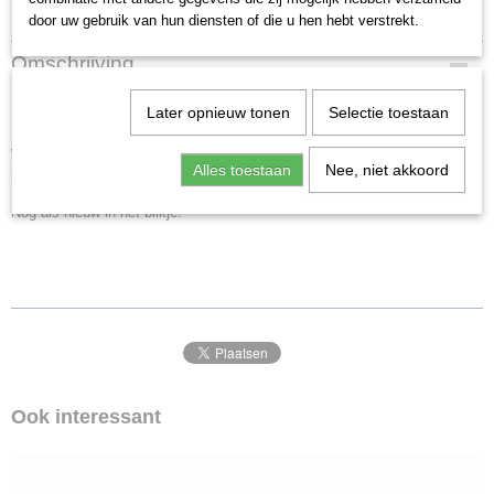
Specificaties
door uw gebruik van hun diensten of die u hen hebt verstrekt.
EAN code
Omschrijving
4001883483139
Productcode leverancier
Märklin 48313 Modelbahntreff 2013
Later opnieuw tonen
Selectie toestaan
48313
Schaal
Wagon uitgegeven bij de 9de Märklin open dagen in 13 t/m 15 september
Alles toestaan
Nee, niet akkoord
H0 (1:87)
2013
Staat
Nog als nieuw in het blikje.
Gebruikt
Ook interessant