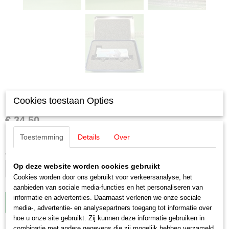
Märklin 48313 Modelbahntreff 2013
Cookies toestaan Opties
€ 34,50
✓
Op voorraad
Toestemming
Details
Over
Aantal
Op deze website worden cookies gebruikt
Cookies worden door ons gebruikt voor verkeersanalyse, het
aanbieden van sociale media-functies en het personaliseren van
informatie en advertenties. Daarnaast verlenen we onze sociale
IN WINKELWAGEN
media-, advertentie- en analysepartners toegang tot informatie over
hoe u onze site gebruikt. Zij kunnen deze informatie gebruiken in
combinatie met andere gegevens die zij mogelijk hebben verzameld