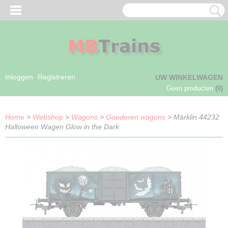
Inloggen
Registreren
UW WINKELWAGEN
Geen producten
(0)
Home
>
Webshop
>
Wagons
>
Goederen wagons
> Märklin 44232
Halloween Wagen Glow in the Dark