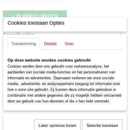
IN WINKELWAGEN
Cookies toestaan Opties
Specificaties
Toestemming
Details
Over
EAN code
Omschrijving
4001883442327
Schaal
Op deze website worden cookies gebruikt
Märklin 44232 Halloween Wagen
H0 (1:87)
Cookies worden door ons gebruikt voor verkeersanalyse, het
Staat
aanbieden van sociale media-functies en het personaliseren van
Glow in the Dark
Nieuw
informatie en advertenties. Daarnaast verlenen we onze sociale
media-, advertentie- en analysepartners toegang tot informatie over
Mäklin Start up
hoe u onze site gebruikt. Zij kunnen deze informatie gebruiken in
Open goederenwagen in fantastische halloween-vormgeving. Sommige
combinatie met andere gegevens die zij mogelijk hebben verzameld
opdrukelementen geven licht in het donker - Glow in the Dark.
door uw gebruik van hun diensten of die u hen hebt verstrekt.
Later opnieuw tonen
Selectie toestaan