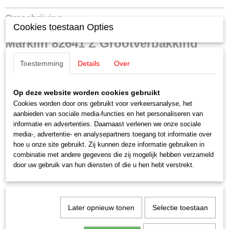
EAN code
Omschrijving
4001883826417
Cookies toestaan Opties
Productcode leverancier
Märklin 82641 Z Grootverpakking
82641
Schaal
Toestemming
Details
Over
containerdraagwagons Sgns
Z
Staat
8 verschillende KLV-draagwagons Sgns 691 van verschillende
Nieuw
Op deze website worden cookies gebruikt
spoorwegmaatschappijen in de uitvoering van Periode VI.
Cookies worden door ons gebruikt voor verkeersanalyse, het
aanbieden van sociale media-functies en het personaliseren van
Highlights
informatie en advertenties. Daarnaast verlenen we onze sociale
media-, advertentie- en analysepartners toegang tot informatie over
Wagon onderstellen vervaardigd uit met metaal gevulde kunststof.
hoe u onze site gebruikt. Zij kunnen deze informatie gebruiken in
combinatie met andere gegevens die zij mogelijk hebben verzameld
door uw gebruik van hun diensten of die u hen hebt verstrekt.
Ook interessant
Later opnieuw tonen
Selectie toestaan