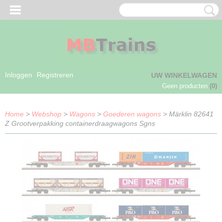
Inloggen
Registreren
UW WINKELWAGEN
Geen producten
(0)
Home
>
Webshop
>
Wagons
>
Goederen wagons
> Märklin 82641
Z Grootverpakking containerdraagwagons Sgns