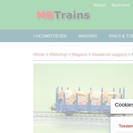
Winkel
Berichten
LOCOMOTIEVEN
WAGONS
RAILS & T
Home
>
Webshop
>
Wagons
>
Goederen wagons
> M
Cookies
Toeste