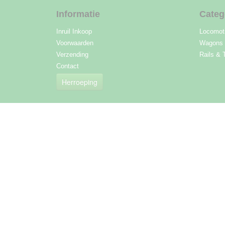
Informatie
Categ
Inruil Inkoop
Locomot
Voorwaarden
Wagons
Verzending
Rails & 
Contact
Herroeping