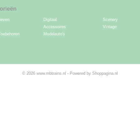
orieën
ieven
Digitaal
Scenery
Accessoires
Vintage
Toebehoren
Modelauto's
© 2026 www.mbtrains.nl - Powered by Shoppagina.nl