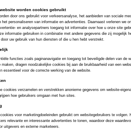
IN WINKELWAGEN
website worden cookies gebruikt
rden door ons gebruikt voor verkeersanalyse, het aanbieden van sociale med
n het personaliseren van informatie en advertenties. Daarnaast verlenen we o
Specificaties
vertentie- en analysepartners toegang tot informatie over hoe u onze site gebru
e informatie gebruiken in combinatie met andere gegevens die zij mogelijk 
Productcode leverancier
4459
door uw gebruik van hun diensten of die u hen hebt verstrekt.
Omschrijving
Schaal
H0 (1:87)
lijk
Staat
Gebruikt
Märklin 4459 Cuxhaven Standkorve
tiële functies zoals paginanavigatie en toegang tot beveiligde delen van de w
e maken, dragen noodzakelijke cookies bij aan de bruikbaarheid van een webs
parasollen transport
jn essentieel voor de correcte werking van de website.
Rongenwagen blauw
ken
koll nummer 4459 98701
che cookies verzamelen en verstrekken anonieme gegevens om website-eigena
rijpen hoe gebruikers omgaan met hun sites.
nieuwstaat ongebruikt
g
cookies voor marketingdoeleinden gebruikt om websitegebruikers te volgen. H
ers relevante en interessante advertenties te tonen, waardoor deze waardevol
r uitgevers en externe marketeers.