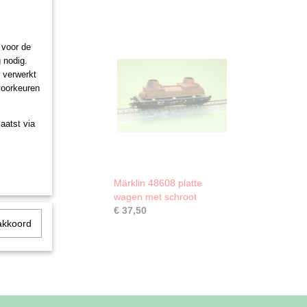
 voor de
 nodig.
n verwerkt
 voorkeuren
aatst via
Märklin 48608 platte
wagen met schroot
€ 37,50
akkoord