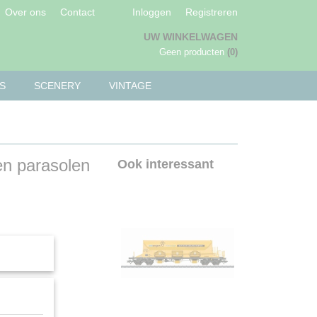
Over ons
Contact
Inloggen
Registreren
UW WINKELWAGEN
Geen producten
(0)
S
SCENERY
VINTAGE
en parasolen
Ook interessant