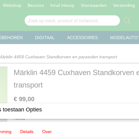
Webshop
Beurzen
Inruil Inkoop
Voorwaarden
Verzending
OEBEHOREN
DIGITAAL
ACCESSOIRES
MODELAUTO'
ärklin 4459 Cuxhaven Standkorven en parasolen transport
Märklin 4459 Cuxhaven Standkorven 
transport
€ 99,00
 toestaan Opties
✓
Op voorraad
Aantal
mming
Details
Over