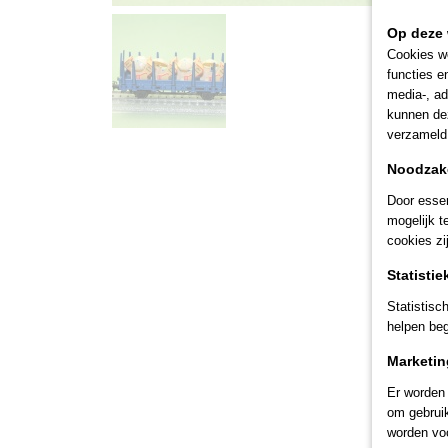
Op deze 
Cookies wo
functies e
media-, ad
kunnen dez
verzameld 
Noodzake
Door essen
mogelijk t
cookies zi
Statistie
Statistis
helpen beg
Marketin
Er worden 
om gebruik
worden voo