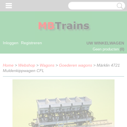
Inloggen
Registreren
UW WINKELWAGEN
Geen producten
(0)
Home
>
Webshop
>
Wagons
>
Goederen wagons
> Märklin 4721
Muldenkippwagen CFL