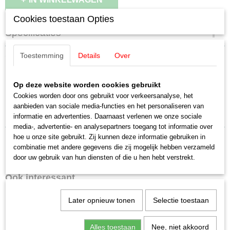
Cookies toestaan Opties
Specificaties
Productcode
Omschrijving
Toestemming
Details
Over
4721
Schaal
Märklin 4721 Muldenkippwagen CFL
H0 (1:87)
Op deze website worden cookies gebruikt
Cookies worden door ons gebruikt voor verkeersanalyse, het
Staat
aanbieden van sociale media-functies en het personaliseren van
Gebruikt
Nieuwstaat met doos
informatie en advertenties. Daarnaast verlenen we onze sociale
media-, advertentie- en analysepartners toegang tot informatie over
hoe u onze site gebruikt. Zij kunnen deze informatie gebruiken in
combinatie met andere gegevens die zij mogelijk hebben verzameld
door uw gebruik van hun diensten of die u hen hebt verstrekt.
Ook interessant
Later opnieuw tonen
Selectie toestaan
Alles toestaan
Nee, niet akkoord