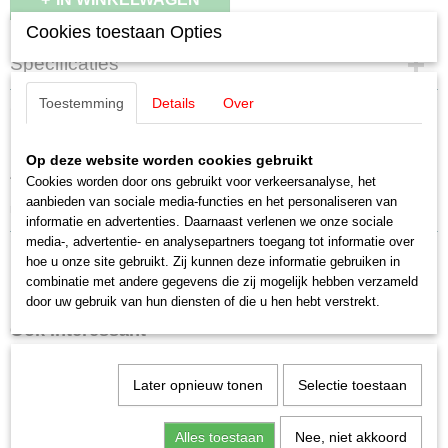
Cookies toestaan Opties
Specificaties
Productcode
Toestemming
Details
Over
Omschrijving
2000708
Märklin 2000708 Ketelwagen Alcatel
Op deze website worden cookies gebruikt
4440 ketelwagen
Cookies worden door ons gebruikt voor verkeersanalyse, het
aanbieden van sociale media-functies en het personaliseren van
nieuwstaat met doos
informatie en advertenties. Daarnaast verlenen we onze sociale
media-, advertentie- en analysepartners toegang tot informatie over
hoe u onze site gebruikt. Zij kunnen deze informatie gebruiken in
combinatie met andere gegevens die zij mogelijk hebben verzameld
door uw gebruik van hun diensten of die u hen hebt verstrekt.
Ook interessant
Later opnieuw tonen
Selectie toestaan
Alles toestaan
Nee, niet akkoord