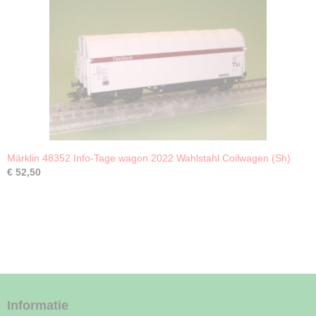
Märklin 48352 Info-Tage wagon 2022 Wahlstahl Coilwagen (Sh)
€ 52,50
Informatie