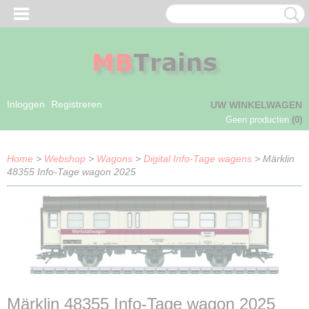
Inloggen
Registreren
UW WINKELWAGEN
Geen producten
(0)
Home
>
Webshop
>
Wagons
>
Digital Info-Tage wagens
> Märklin
48355 Info-Tage wagon 2025
Märklin 48355 Info-Tage wagon 2025