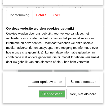
Nieuw
Op de succesvolle Märklin Digital Infodag op 15 februari bij MBTRAINS in
Zetten beantwoorde een Märklin-medewerker met de Märklin-
Seminarbaan vragen rondom de digitale meertreinenbesturing.
Toestemming
Details
Over
Op deze website worden cookies gebruikt
Cookies worden door ons gebruikt voor verkeersanalyse, het
aanbieden van sociale media-functies en het personaliseren van
informatie en advertenties. Daarnaast verlenen we onze sociale
media-, advertentie- en analysepartners toegang tot informatie over
Ook interessant
hoe u onze site gebruikt. Zij kunnen deze informatie gebruiken in
combinatie met andere gegevens die zij mogelijk hebben verzameld
door uw gebruik van hun diensten of die u hen hebt verstrekt.
Later opnieuw tonen
Selectie toestaan
Alles toestaan
Nee, niet akkoord