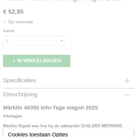
€ 52,95
✓
Op voorraad
Aantal
IN WINKELWAGEN
Specificaties
EAN code
Omschrijving
4001883483559
Productcode leverancier
Märklin 48355 Info-Tage wagon 2025
48355
Infodagen
Schaal
H0 (1:87)
Märklin Digital was live bij de vakhandel 15-02-2025 MBTRAINS
Zetten
Staat
Cookies toestaan Opties