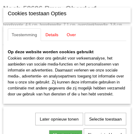
Productcode leverancier
Noch 58696 Brug, Oberdorf
58696
Cookies toestaan Opties
Schaal
Totale hoogte: 7,8 cm, totale breedte: 5,8 cm, totale lengte: 15,7 cm,
H0 (1:87)
booghoogte: 4,6 cm, boogbreedte: 7,1 cm, oversteekbreedte: 3,8 cm
(weg 30 cm / stoep 8 cm) H0
Staat
Toestemming
Details
Over
Nieuw
De stabiele Obersdorf rug kan rivieren, kanalen en dalen overbruggen.
Voetgangers, fietsers maar ook tractoren en auto's kunne nde 3,8 cm
Op deze website worden cookies gebruikt
breedte overbruggen. Hardschuim kan heel eenvoudug met een mesje of
zaag aan de inbouwsituatie worden aangepast en met acryl verf
Cookies worden door ons gebruikt voor verkeersanalyse, het
beschilderd.
aanbieden van sociale media-functies en het personaliseren van
informatie en advertenties. Daarnaast verlenen we onze sociale
media-, advertentie- en analysepartners toegang tot informatie over
hoe u onze site gebruikt. Zij kunnen deze informatie gebruiken in
combinatie met andere gegevens die zij mogelijk hebben verzameld
door uw gebruik van hun diensten of die u hen hebt verstrekt.
Ook interessant
Later opnieuw tonen
Selectie toestaan