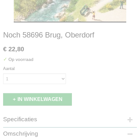
Noch 58696 Brug, Oberdorf
€ 22,80
✓
Op voorraad
Aantal
IN WINKELWAGEN
Specificaties
EAN code
Omschrijving
4007246586967