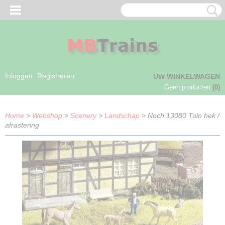
Inloggen
Registreren
UW WINKELWAGEN
Geen producten
(0)
Home
>
Webshop
>
Scenery
>
Landschap
> Noch 13080 Tuin hek /
afrastering