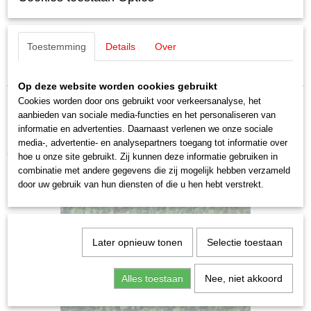
EAN code
Omschrijving
4007246130801
Productcode leverancier
Noch 13080 Tuin hek / afrastering
13080
Toestemming
Details
Over
Staat
18 delen, 1,3 cm hoog, 97 cm lang H0
Nieuw
Op deze website worden cookies gebruikt
Cookies worden door ons gebruikt voor verkeersanalyse, het
aanbieden van sociale media-functies en het personaliseren van
informatie en advertenties. Daarnaast verlenen we onze sociale
media-, advertentie- en analysepartners toegang tot informatie over
Ook interessant
hoe u onze site gebruikt. Zij kunnen deze informatie gebruiken in
combinatie met andere gegevens die zij mogelijk hebben verzameld
door uw gebruik van hun diensten of die u hen hebt verstrekt.
Later opnieuw tonen
Selectie toestaan
Alles toestaan
Nee, niet akkoord