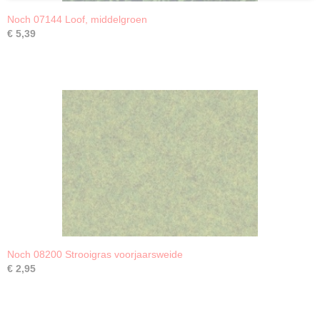
Noch 07144 Loof, middelgroen
€ 5,39
Noch 08200 Strooigras voorjaarsweide
€ 2,95