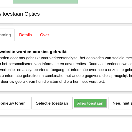
 toestaan Opties
Specificaties
EAN code
4007246219735
Omschrijving
Productcode leverancier
21973
mming
Details
Over
Schaal
H0 (1:87)
Noch 21973 Palmen
Staat
Nieuw
website worden cookies gebruikt
4,5 cm hoog, 4 stuks
rden door ons gebruikt voor verkeersanalyse, het aanbieden van sociale med
n het personaliseren van informatie en advertenties. Daarnaast verlenen we o
vertentie- en analysepartners toegang tot informatie over hoe u onze site gebru
e informatie gebruiken in combinatie met andere gegevens die zij mogelijk 
door uw gebruik van hun diensten of die u hen hebt verstrekt.
opnieuw tonen
Selectie toestaan
Alles toestaan
Nee, niet 