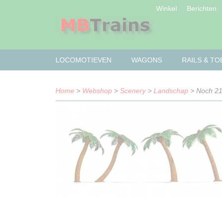
Winkel
Berichten
LOCOMOTIEVEN
WAGONS
RAILS & T
Home
>
Webshop
>
Scenery
>
Landschap
> Noch 2