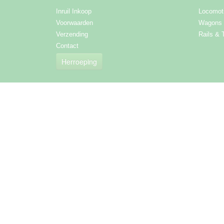
Inruil Inkoop
Locomot
Voorwaarden
Wagons
Verzending
Rails & 
Contact
Herroeping