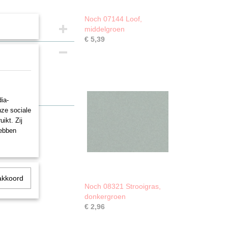
Noch 07144 Loof,
middelgroen
€ 5,39
ia-
nze sociale
ikt. Zij
hebben
akkoord
Noch 08321 Strooigras,
donkergroen
€ 2,96