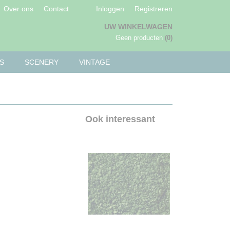
Over ons
Contact
Inloggen
Registreren
UW WINKELWAGEN
Geen producten
(0)
S
SCENERY
VINTAGE
Ook interessant