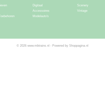
ieven
Digitaal
Scenery
Accessoires
Vintage
Toebehoren
Modelauto's
© 2026 www.mbtrains.nl - Powered by Shoppagina.nl