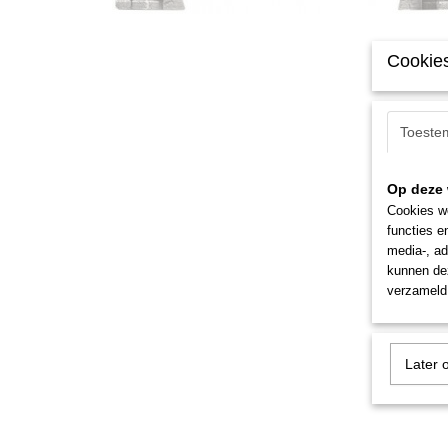
Cookies
Toeste
Op deze 
Cookies wo
functies e
media-, ad
kunnen dez
verzameld 
Later 