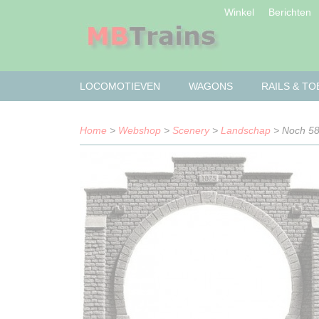
Winkel
Berichten
LOCOMOTIEVEN
WAGONS
RAILS & T
Home
>
Webshop
>
Scenery
>
Landschap
> Noch 58