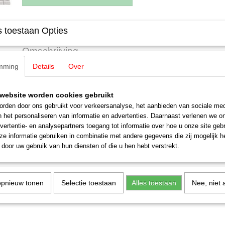
Specificaties
 toestaan Opties
EAN code
4007246580521
Omschrijving
Productcode leverancier
58052
mming
Details
Over
Schaal
H0 (1:87)
Noch 58052 Tunnelportaal, dubbel
Staat
Nieuw
Portalen & tunnels 21 x 14 cm H0
website worden cookies gebruikt
rden door ons gebruikt voor verkeersanalyse, het aanbieden van sociale med
n het personaliseren van informatie en advertenties. Daarnaast verlenen we o
vertentie- en analysepartners toegang tot informatie over hoe u onze site gebru
e informatie gebruiken in combinatie met andere gegevens die zij mogelijk 
door uw gebruik van hun diensten of die u hen hebt verstrekt.
opnieuw tonen
Selectie toestaan
Alles toestaan
Nee, niet 