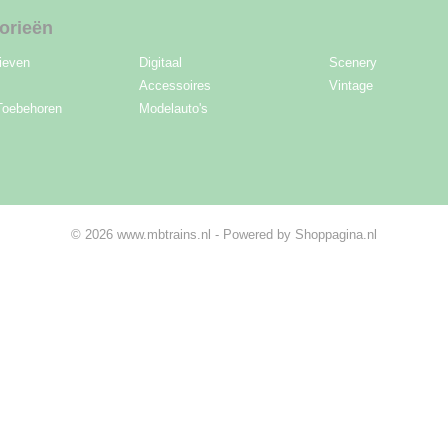
orieën
ieven
Digitaal
Scenery
Accessoires
Vintage
Toebehoren
Modelauto's
© 2026 www.mbtrains.nl - Powered by Shoppagina.nl