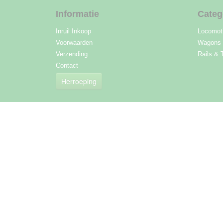
Informatie
Categ
Inruil Inkoop
Locomot
Voorwaarden
Wagons
Verzending
Rails & 
Contact
Herroeping