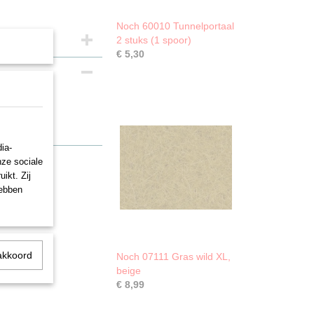
Noch 60010 Tunnelportaal
2 stuks (1 spoor)
€ 5,30
spoor
ia-
nze sociale
ikt. Zij
hebben
akkoord
Noch 07111 Gras wild XL,
beige
€ 8,99