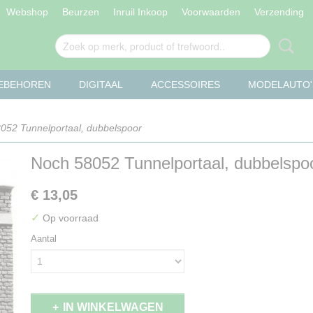
Webshop
Beurzen
Inruil Inkoop
Voorwaarden
Verzending
OEBEHOREN
DIGITAAL
ACCESSOIRES
MODELAUTO'
052 Tunnelportaal, dubbelspoor
Noch 58052 Tunnelportaal, dubbelspo
€ 13,05
✓
Op voorraad
Aantal
IN WINKELWAGEN