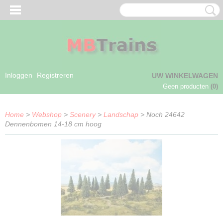
Inloggen
Registreren
UW WINKELWAGEN
Geen producten
(0)
Home
>
Webshop
>
Scenery
>
Landschap
> Noch 24642
Dennenbomen 14-18 cm hoog