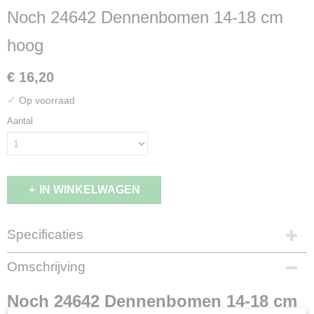
Noch 24642 Dennenbomen 14-18 cm
hoog
€ 16,20
✓
Op voorraad
Aantal
IN WINKELWAGEN
Specificaties
EAN code
Omschrijving
4007246246427
Productcode leverancier
Noch 24642 Dennenbomen 14-18 cm
24642