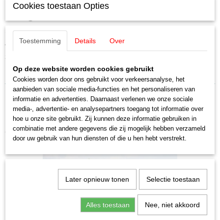
Cookies toestaan Opties
Staat
hoog
Nieuw
Standaard bomen
Toestemming
Details
Over
Wanneer het gaat om een groot oppervlak van bomen te voorzien, dan
zijn de standaard bomen de eerste keus.
Op deze website worden cookies gebruikt
Bomen & planten 6 stuks, 14 - 18 cm hoog 0,H0,TT
Cookies worden door ons gebruikt voor verkeersanalyse, het
aanbieden van sociale media-functies en het personaliseren van
informatie en advertenties. Daarnaast verlenen we onze sociale
media-, advertentie- en analysepartners toegang tot informatie over
hoe u onze site gebruikt. Zij kunnen deze informatie gebruiken in
combinatie met andere gegevens die zij mogelijk hebben verzameld
Ook interessant
door uw gebruik van hun diensten of die u hen hebt verstrekt.
Later opnieuw tonen
Selectie toestaan
Alles toestaan
Nee, niet akkoord