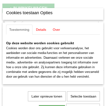
IN WINKELWAGEN
Cookies toestaan Opties
Specificaties
Toestemming
Details
Over
EAN code
Omschrijving
4007246600106
Productcode leverancier
Op deze website worden cookies gebruikt
Noch 60010 Tunnelportaal 2 stuks (1
60010
Cookies worden door ons gebruikt voor verkeersanalyse, het
Schaal
aanbieden van sociale media-functies en het personaliseren van
spoor)
H0 (1:87)
informatie en advertenties. Daarnaast verlenen we onze sociale
media-, advertentie- en analysepartners toegang tot informatie over
Staat
Portalen & tunnels 2 stuks, 1 spoor, 11 x 11 cm (kunststof) H0
hoe u onze site gebruikt. Zij kunnen deze informatie gebruiken in
Nieuw
combinatie met andere gegevens die zij mogelijk hebben verzameld
door uw gebruik van hun diensten of die u hen hebt verstrekt.
Ook interessant
Later opnieuw tonen
Selectie toestaan