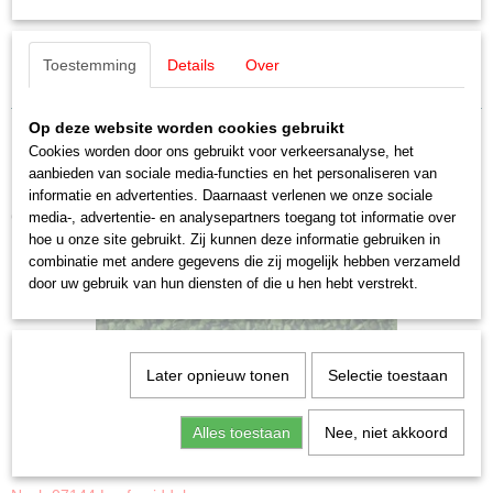
4007246218165
Productcode leverancier
Noch 21816 Spar
21816
Toestemming
Details
Over
Staat
Bomen & planten 14,5 cm hoog H0,TT,N
Nieuw
Op deze website worden cookies gebruikt
Cookies worden door ons gebruikt voor verkeersanalyse, het
aanbieden van sociale media-functies en het personaliseren van
informatie en advertenties. Daarnaast verlenen we onze sociale
Ook interessant
media-, advertentie- en analysepartners toegang tot informatie over
hoe u onze site gebruikt. Zij kunnen deze informatie gebruiken in
combinatie met andere gegevens die zij mogelijk hebben verzameld
door uw gebruik van hun diensten of die u hen hebt verstrekt.
Later opnieuw tonen
Selectie toestaan
Alles toestaan
Nee, niet akkoord