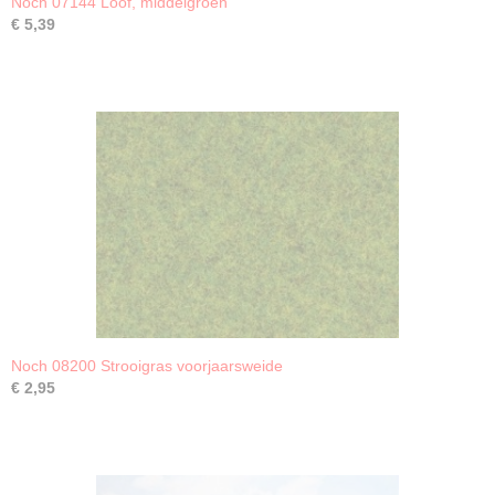
Noch 07144 Loof, middelgroen
€ 5,39
Noch 08200 Strooigras voorjaarsweide
€ 2,95