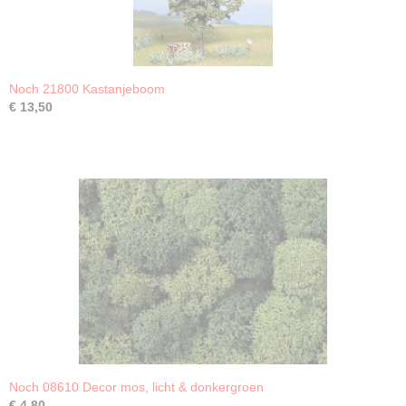
Noch 21800 Kastanjeboom
€ 13,50
Noch 08610 Decor mos, licht & donkergroen
€ 4,80