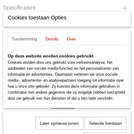
Specificaties
Cookies toestaan Opties
EAN code
Omschrijving
4007246215461
Productcode leverancier
Noch 21546 Sierstruiken
21546
Toestemming
Details
Over
Schaal
Struiken een heesters in alle maten zijn overal te vinden. Tuinen, parken,
H0 (1:87)
terassen en zelfs balkons worden versierd en beschaduwd met heesters.
Op deze website worden cookies gebruikt
Sierheesters zorgen voor variatie en diversiteit in je modellandschap.
Staat
Cookies worden door ons gebruikt voor verkeersanalyse, het
Nieuw
Sierstruiken Bomen & planten 4 - 5 cm hoog, 12 stuks.
aanbieden van sociale media-functies en het personaliseren van
informatie en advertenties. Daarnaast verlenen we onze sociale
Eerste uitlevering 09-2024.
media-, advertentie- en analysepartners toegang tot informatie over
hoe u onze site gebruikt. Zij kunnen deze informatie gebruiken in
combinatie met andere gegevens die zij mogelijk hebben verzameld
door uw gebruik van hun diensten of die u hen hebt verstrekt.
Ook interessant
Later opnieuw tonen
Selectie toestaan