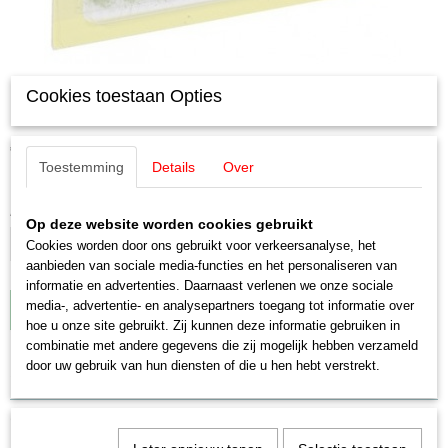
Cookies toestaan Opties
Noch 07133 Gras pollen, veldplanten
€ 13,10
Toestemming
Details
Over
✓
Op voorraad
Aantal
Op deze website worden cookies gebruikt
Cookies worden door ons gebruikt voor verkeersanalyse, het
aanbieden van sociale media-functies en het personaliseren van
informatie en advertenties. Daarnaast verlenen we onze sociale
media-, advertentie- en analysepartners toegang tot informatie over
IN WINKELWAGEN
hoe u onze site gebruikt. Zij kunnen deze informatie gebruiken in
combinatie met andere gegevens die zij mogelijk hebben verzameld
door uw gebruik van hun diensten of die u hen hebt verstrekt.
Specificaties
EAN code
Omschrijving
4007246071333