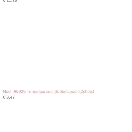
€ 11,70
Noch 60020 Tunnelportaal, dubbelspoor (2stuks)
€ 6,47