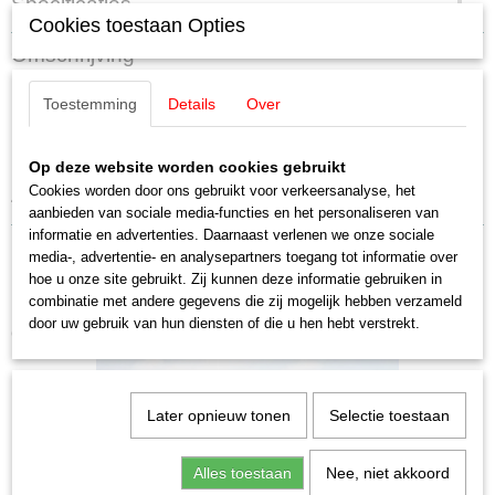
Specificaties
Cookies toestaan Opties
EAN code
Omschrijving
4007246084203
Productcode leverancier
Noch 08420 Strooimateriaal
Toestemming
Details
Over
08420
middelgroen
Op deze website worden cookies gebruikt
Cookies worden door ons gebruikt voor verkeersanalyse, het
42 gram
aanbieden van sociale media-functies en het personaliseren van
informatie en advertenties. Daarnaast verlenen we onze sociale
media-, advertentie- en analysepartners toegang tot informatie over
hoe u onze site gebruikt. Zij kunnen deze informatie gebruiken in
combinatie met andere gegevens die zij mogelijk hebben verzameld
door uw gebruik van hun diensten of die u hen hebt verstrekt.
Ook interessant
Later opnieuw tonen
Selectie toestaan
Alles toestaan
Nee, niet akkoord