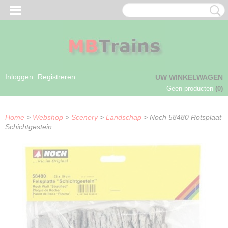
Inloggen
Registreren
UW WINKELWAGEN
Geen producten
(0)
Home
>
Webshop
>
Scenery
>
Landschap
> Noch 58480 Rotsplaat
Schichtgestein