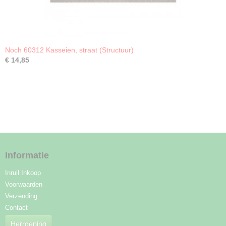
Noch 60312 Kasseien, straat (Structuur)
€ 14,85
Informatie
Inruil Inkoop
Voorwaarden
Verzending
Contact
Herroeping