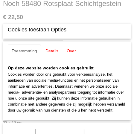
Noch 58480 Rotsplaat Schichtgestein
€ 22,50
✓
Op voorraad
Cookies toestaan Opties
Aantal
Toestemming
Details
Over
IN WINKELWAGEN
Op deze website worden cookies gebruikt
Cookies worden door ons gebruikt voor verkeersanalyse, het
aanbieden van sociale media-functies en het personaliseren van
Specificaties
informatie en advertenties. Daarnaast verlenen we onze sociale
media-, advertentie- en analysepartners toegang tot informatie over
EAN code
Omschrijving
hoe u onze site gebruikt. Zij kunnen deze informatie gebruiken in
4007246584802
combinatie met andere gegevens die zij mogelijk hebben verzameld
Productcode leverancier
door uw gebruik van hun diensten of die u hen hebt verstrekt.
Noch 58480 Rotsplaat Schichtgestein
58480
Schaal
33 x 19 cm
H0 (1:87)