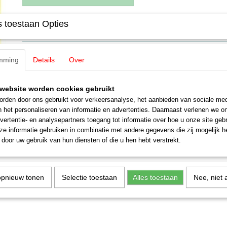
 toestaan Opties
Specificaties
EAN code
4007246070114
Omschrijving
Productcode leverancier
07011
mming
Details
Over
Schaal
H0 (1:87)
Noch 07011 Graspollen XL, bloeiend
Staat
Nieuw
website worden cookies gebruikt
Vegetatie rood, geel, licht & donker groen G,0,H0,TT,N,Z
rden door ons gebruikt voor verkeersanalyse, het aanbieden van sociale med
n het personaliseren van informatie en advertenties. Daarnaast verlenen we o
9 mm
vertentie- en analysepartners toegang tot informatie over hoe u onze site gebru
e informatie gebruiken in combinatie met andere gegevens die zij mogelijk 
door uw gebruik van hun diensten of die u hen hebt verstrekt.
opnieuw tonen
Selectie toestaan
Alles toestaan
Nee, niet 