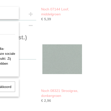
Noch 07144 Loof,
middelgroen
€ 5,39
 (104 st.)
ia-
nze sociale
ikt. Zij
hebben
akkoord
Noch 08321 Strooigras,
donkergroen
€ 2,96