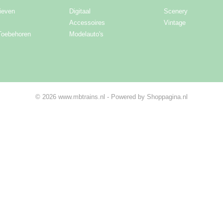
ieven
Digitaal
Scenery
Accessoires
Vintage
Toebehoren
Modelauto's
© 2026 www.mbtrains.nl - Powered by Shoppagina.nl