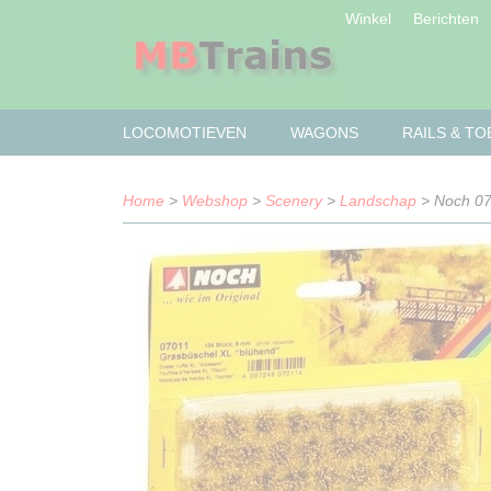
Winkel
Berichten
LOCOMOTIEVEN
WAGONS
RAILS & T
Home
>
Webshop
>
Scenery
>
Landschap
> Noch 070