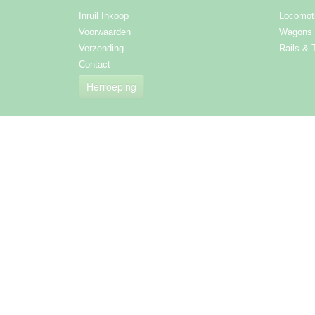
Inruil Inkoop
Locomot
Voorwaarden
Wagons
Verzending
Rails & 
Contact
Herroeping