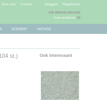
Over ons
Contact
Inloggen
Registreren
UW WINKELWAGEN
Geen producten
(0)
S
SCENERY
VINTAGE
04 st.)
Ook interessant