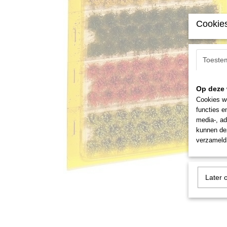
Cookies
Toeste
Op deze 
Cookies wo
functies e
media-, ad
kunnen dez
verzameld 
Later 