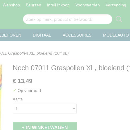
Webshop
Beurzen
Inruil Inkoop
Voorwaarden
Verzending
OEBEHOREN
DIGITAAL
ACCESSOIRES
MODELAUTO'
11 Graspollen XL, bloeiend (104 st.)
Noch 07011 Graspollen XL, bloeiend (1
€ 13,49
✓
Op voorraad
Aantal
IN WINKELWAGEN