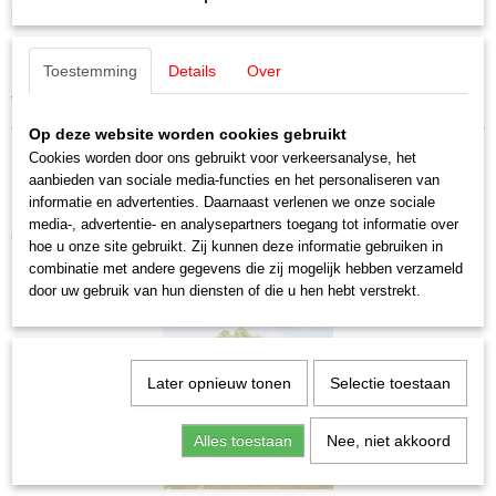
EAN code
Omschrijving
4007246071104
Productcode leverancier
Noch 07110 Gras wild XL, weide
Toestemming
Details
Over
07110
Schaal
Vegetatie 12 mm, 40 g G,1,0,H0,H0M,H0E,TT,N,Z
H0 (1:87)
Op deze website worden cookies gebruikt
Staat
Cookies worden door ons gebruikt voor verkeersanalyse, het
Nieuw
aanbieden van sociale media-functies en het personaliseren van
informatie en advertenties. Daarnaast verlenen we onze sociale
media-, advertentie- en analysepartners toegang tot informatie over
Ook interessant
hoe u onze site gebruikt. Zij kunnen deze informatie gebruiken in
combinatie met andere gegevens die zij mogelijk hebben verzameld
door uw gebruik van hun diensten of die u hen hebt verstrekt.
Later opnieuw tonen
Selectie toestaan
Alles toestaan
Nee, niet akkoord